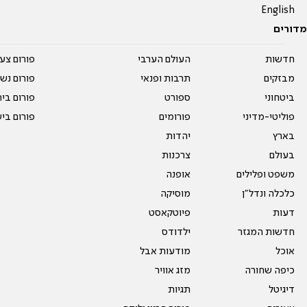
English
מדורים
חדשות
העולם הערבי
פורום צע
מבזקים
תרבות ופנאי
פורום נשו
ביטחוני
ספורט
פורום בי
פוליטי-מדיני
פורומים
פורום בי
בארץ
יהדות
בעולם
צרכנות
משפט ופלילים
אופנה
כלכלה ונדל"ן
מוסיקה
דעות
פיוטקאסט
חדשות המגזר
ילדודס
אוכל
מודעות אבל
כיפה שחורה
מזג אוויר
דיגיטל
תגיות