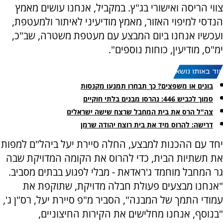
צווי הריסה ואישורי בג"ץ. במקביל, אנחנו עושים מאמץ
הנדסי למיפוי האזור, מאמץ מודיעיני לאיתור ולמעטפת,
ועכשיו אנחנו ביום המבצע עם מעטפת משטרה, שב"כ,
ימ"ס, מודיעין, כוחות נוספים".
עוד באותו נושא:
בונים או משפצים? כך תבחרו תמנעו מקנסות
סמוך לכביש 446: נהרסו מבנים בלתי חוקיים
צה"ל הרס את בית המחבל שרצח שישה ישראלים
דרישה: להרוס מיד את בית רוצח יהודה שרמן
יחד עם ההכנות למבצע, החלה סיירת יעל ביהל"ם למפות
את תשתיות הבית, כדי להרוס את הקומה המדויקת שבה
גר המחבל מוחמד ג'ראדאת - מבלי לפגוע בבתים מסביב.
"אנחנו מבצעים פעולת חבלה מדויקת, שתוקפת את
עמודי התמך של המבנה", הסביר מ"פ סיירת יעל, רס"ן ג',
"בנוסף, אנחנו מחלישים את הקירות החיצוניים,