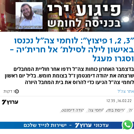
"3, 2, 1 פיצוץ": לוחמי צה"ל נכנסו
באישון לילה לסילת' אל חרית'יה -
וסגרו מעגל
בדצמבר האחרון כוחות צה"ל רדפו אחר חוליית המחבלים
שרצחה את יהודה דימנטמן ז"ל בצומת חומש. בליל יום ראשון
לוחמי צה"ל הגיעו כדי להרוס את בית המחבל היורה
אתר צה"ל
1 דקות
16.02.22, 12:35
צה"ל
הריסת בתים
לוחמי צה"ל
יהודה דימנטמן