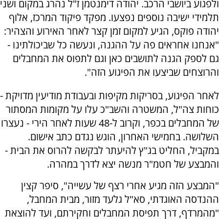
ולפגוע ביושבי הרכב. יהודה דימנטמן ז"ל נהרג במקום ושני
תלמידי ישיבה נוספים נפצעו. מפקד פיקוד המרכז, אלוף
יהודה פוקס, הגיע למקום זמן קצר לאחר האירוע והצהיר:
"אנחנו אחראים פה על ההגנה, ונעשה כל שביכולתינו -
גם לספק הגנה לתושבים כאן וגם לתפוס את המחבלים
והרוצחים שביצעו את הפיגוע הזה".
לאחר הפיגוע, בסריקות מקיפות ובעבודת מודיעין מדויקת -
כוחות צה"ל, המשטרה והשב"כ עלו על מקומות המסתור
של המחבלים בכפר, וקרוב ל-48 שעות לאחר הירי - נעצרו
השלושה. בחמישי האחרון, הוגש נגדם כתב אישום.
במקביל, החליט בג"ץ להיעתר לבקשה להרוס את הבית -
והמבצע של חטמ"ר מנשה יצא לדרך במהרה.
"המבצע הזה מגיע אחרי רצף של עשייה", סיפר קצין
ההנדסה האוגדתי, סא"ל גלעד מזור, מבית המחבל,
"מהמרדף, דרך תפיסת המחבלים וחקירתם, ועד להוצאת