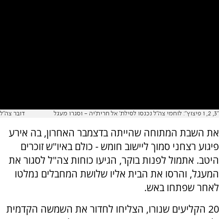
"3, 2, 1 פיצוץ": לוחמי צה"ל נכנסו לסילת' אל חרית'יה - וסגרו מעגל
דובר צה"ל
את השבת המתוחה שהייתה בדצמבר האחרון, בה אירע
פיגוע רצחני סמוך ליישוב חומש - כולם באיו"ש זוכרים
היטב. אתמול לפנות בוקר, הגיעו כוחות צה"ל לסגור את
המעגל, והרסו את הבית אליו שלושת המחבלים נמלטו
לאחר שפתחו באש.
20 הקליעים שנורו, הצליחו לחדור את השמשה הקדמית