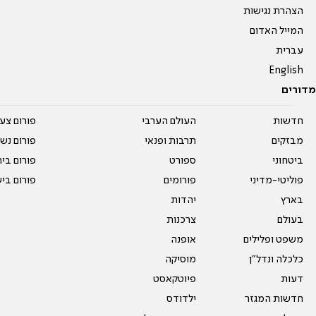
הצהרת נגישות
המייל האדום
עברית
English
מדורים
חדשות
העולם הערבי
פורום צע
מבזקים
תרבות ופנאי
פורום נשו
ביטחוני
ספורט
פורום בי
פוליטי-מדיני
פורומים
פורום בי
בארץ
יהדות
בעולם
צרכנות
משפט ופלילים
אופנה
כלכלה ונדל"ן
מוסיקה
דעות
פיוטקאסט
חדשות המגזר
ילדודס