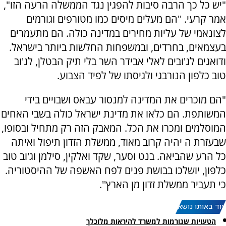
"יש כל כך הרבה סיבות להפגין נגד הממשלה הרעה הזו",
אמר קרעי. ''הם מעלים מיסים כמו מטורפים וגורמים
לצונאמי של עליות מחירים במדינה כולה. הם מתעמרים
בעצמאים, בחרדים, ובמשפחות החלשות ביותר בישראל.
ודואגים לג'ובים לאלי אבידר השר בלי תיק הבטלן, לג'וב
טוב כלפון הנורבגי ולגיסתו של לפיד הצבוע.
"הם מוכרים את המדינה למנסור עבאס ושבויים בידי
המשותפת. הם כלאו את מדינת ישראל כולה בשבי האחים
המוסלמים ומכרו את הכל. המאבק הזה רק מתחיל ובסופו,
שבעזרת ה יהיה קרוב מאוד, ממשלת הזדון תיפול ואיתה
כל הרע שהביאה. בנט וסער, שקד ואלקין, סילמן וג'וב טוב
כלפון, יושלכו בבושת פנים לפח האשפה של ההיסטוריה.
כי תעביר ממשלת זדון מן הארץ''.
עוד באותו נושא:
הטעויות שגורמות למשרד להיראות מלוכלך