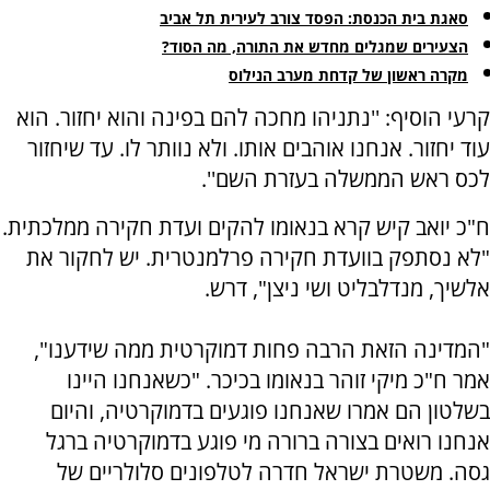
סאגת בית הכנסת: הפסד צורב לעירית תל אביב
הצעירים שמגלים מחדש את התורה, מה הסוד?
מקרה ראשון של קדחת מערב הנילוס
קרעי הוסיף: ''נתניהו מחכה להם בפינה והוא יחזור. הוא
עוד יחזור. אנחנו אוהבים אותו. ולא נוותר לו. עד שיחזור
לכס ראש הממשלה בעזרת השם''.
ח"כ יואב קיש קרא בנאומו להקים ועדת חקירה ממלכתית.
"לא נסתפק בוועדת חקירה פרלמנטרית. יש לחקור את
אלשיך, מנדלבליט ושי ניצן", דרש.
"המדינה הזאת הרבה פחות דמוקרטית ממה שידענו",
אמר ח"כ מיקי זוהר בנאומו בכיכר. "כשאנחנו היינו
בשלטון הם אמרו שאנחנו פוגעים בדמוקרטיה, והיום
אנחנו רואים בצורה ברורה מי פוגע בדמוקרטיה ברגל
גסה. משטרת ישראל חדרה לטלפונים סלולריים של