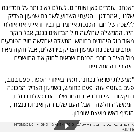
"אנחנו עומדים כאן ואומרים: לעולם לא נוותר על המדינה
שלנו", אמר דגן, ''הגעתי השבוע לשכונת שמעון הצדיק
ללשכה של חבר הכנסת איתמר בן גביר וראיתי את אוזלת
היד. הממשלה שחלשה מול הבדואים בנגב, אבל חזקה
מאוד מול היהודים בחומש, ממשלה שחלשה מול הפורעים
הערבים בשכונת שמעון הצדיק בירושלים, אבל חזקה מאוד
מול הציבור חברי הכנסת שבאים לחזק את התושבים
היהודים המותקפים.
"ממשלת ישראל נבחנת תמיד באיזורי הספר. פעם בנגב,
פעם בעוטף עזה, פעם בחומש, בשמעון הצדיק המכונה
בתקשורת שייח ג'ראח, והממשלה הזו נכשלת בכולם,
הממשלה חלשה - אבל העם שלנו חזק ואנחנו ננצח'',
הוסיף ראש מועצת שומרון.
איתמר בן גביר בכיכר הבימה - Итамар Бен-Гвир на митинге в Тель-
Авиве