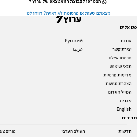
הצטרפו לקבוצת הוואטצאפ של ערוץ 7
מצאתם טעות או פרסומת לא ראויה? דווחו לנו
פנו אלינו
אודות
Pусский
יצירת קשר
عربية
פרסמו אצלנו
תנאי שימוש
מדיניות פרטיות
הצהרת נגישות
המייל האדום
עברית
English
מדורים
חדשות
העולם הערבי
פורום צע