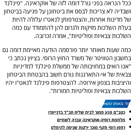
ככל הנראה בפני גורל דומה לזה של אוקראינה. "פינלנד
ושבדיה לא צריכות לבסס את ביטחונן על פגיעה בביטחון
של מדינות אחרות, והצטרפותן לנאט"ו עלולה להיות
בעלת השלכות מזיקות ולגרום להן להתמודד עם כמה
השלכות צבאיות ופוליטיות", אמרה זכרובה.
כמה שעות מאוחר יותר פורסמה הודעה מאיימת דומה גם
בחשבון הטוויטר של משרד החוץ הרוסי. בציוץ נכתב כי
"אנו רואים במחויבותה של ממשלת פינלנד למדיניות
צבאית של אי-התארגנות גורם חשוב בהבטחת הביטחון
והיציבות בצפון אירופה. להצטרפות פינלנד לנאט"ו יהיו
השלכות צבאיות ופוליטיות חמורות".
עוד באותו נושא:
כטב"ם פגע סמוך לבית שליח חב"ד בדנייפרו
מלחמת רוסיה-אוקראינה עברה לשמיים
רחפן רוסי תקף מוכר ירקות שניסה להימלט