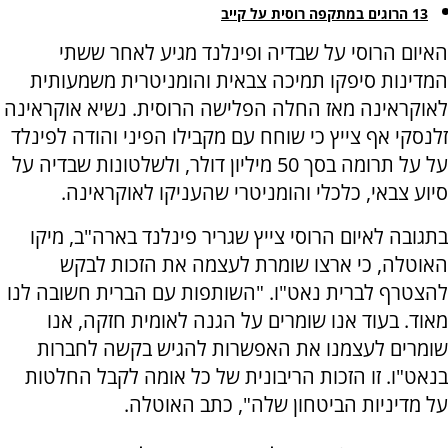
13 הרוגים במתקפה רוסית על קייב
האיום הרוסי על שבדיה ופינלנד מגיע לאחר ששתי
המדינות סיפקו תמיכה צבאית והומניטרית משמעותית
לאוקראינה מאז החלה הפלישה הרוסית. נשיא אוקראינה
זלנסקי אף צייץ כי שוחח עם מקבילו הפיני והודה לפינלד
על על תרומה בסך 50 מיליון דולר, ולשלטונות שבדיה על
סיוע צבאי, כלכלי והומניטרי שהעניקו לאוקראינה.
בתגובה לאיום הרוסי צייץ שגריר פינלנד בארה"ב, מיקו
האוטלה, כי ארצו שומרת לעצמה את הזכות לבקש
להצטרף לברית נאט"ו. "השותפות עם הברית חשובה לנו
מאוד. בעוד אנו שומרים על הגנה לאומית חזקה, אנו
שומרים לעצמנו את האפשרות להגיש בקשה לחברות
בנאט"ו. זו הזכות הריבונית של כל אומה לקבל החלטות
על מדיניות הביטחון שלה", כתב האוטלה.