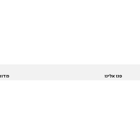
פנו אלינו
מדור
אודות
Pусский
חד
יצירת קשר
عربية
מב
פרסמו אצלנו
בי
תנאי שימוש
פו
מדיניות פרטיות
בא
הצהרת נגישות
בע