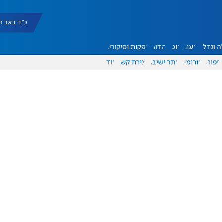
כ"ד באב תשפ"ו |
 ונדל"ן
דעות
אוכל
יהדות
הפקות וסיקורים
ספורט
פורומים
אתר ישיבה
יצירת קשר
עוד