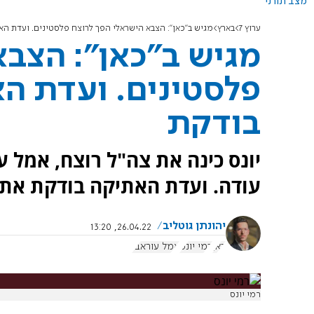
מצב תורני
ערוץ 7
בארץ
מגיש ב"כאן": הצבא הישראלי הפך לרוצח פלסטינים. ועדת ה
מגיש ב"כאן": הצבא
פלסטינים. ועדת ה
בודקת
יונס כינה את צה"ל רוצח, אמל
עודה. ועדת האתיקה בודקת את ה
יהונתן גוטליב
26.04.22, 13:20
כאן
רמי יונס
אמל עוראבי
רמי יונס