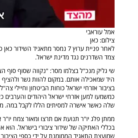
אמל עוראבי
צילום: כאן
לאחר פניית ערוץ 7 נמסר מתאגיד 
צמד השדרנים נגד מדינת ישראל.
שי גליק מנכ"ל בצלמו מסר: "נקווה שסוף סוף הצ
היד שמאכילה אותם. במקום להוות גשר ולהציף 
בציבור אזרחי ישראל כוחות הביטחון וחיילי צה
כמשמעו למען אזרחי ישראל היהודים והערבים 
שלה כאשר אישרה למסיתים הללו לקבל במה. מקו
ממתן פלג יו"ר תנועת אם תרצו ומאור צמח יו"ר א
בכללי האתיקה של שידור ציבורי בישראל. הוא א
שמועצת התאגיד הממומנת על ידי כספי הציבו