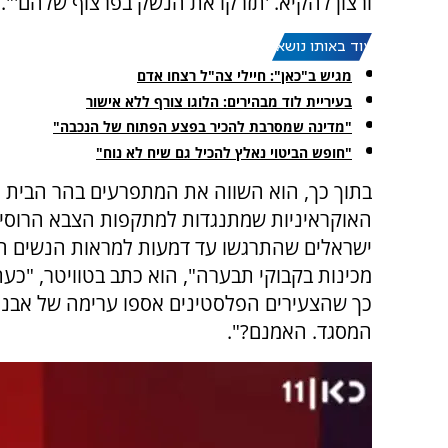
ורצון להקיא. 'תזרקו את הנשק בפרצוף שלהם'".
עוד באותו נושא:
מגיש ב"כאן": חיילי צה"ל רצחו אדם
בעיריית לוד מבהירים: הלוגו צורף ללא אישור
"מדינה שמסרבת להכיר בפצע הפתוח של הנכבה"
"חופש הביטוי נאלץ להכיל גם שיח לא נוח"
בתוך כך, הוא השווה את המתפרעים בהר הבית 
האוקראיניות שמתנגדות למתקפות הצבא הרוסי.
ישראלים שהתרגשו עד דמעות למראות הנשים הא
מכינות בקבוקי תבערה", הוא כתב בטוויטר, "כעת
כך שהצעירים הפלסטינים אספו ערימה של אבנ
המסגד. האמנם?".