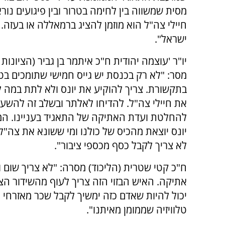
מסית שמשווה בין לחימה בטרור ובין פיגועים נור
חיילי צה"ל הוא מוזמן להציג ברמאללה או בעזה.
ישראל".
יו"ר 'עוצמה יהודית ח"כ איתמר בן גביר (הציונות
מסר: "לא רק בכנסת יש גייס חמישי שתומכים בטר
בתקשורת. צריך להוקיע את יונס ולא לתת במה 
את חיילי צה"ל. להדיחו לאלתר ובשלב זה להשעו
להחלטת ועדת האתיקה של התאגיד בעניינו. ה
יונס יוצאת מהכיס של כולנו ומי ששונא את צה"ל
לא צריך לקבל כסף מכספי ציבור".
ח"כ קטי שטרית (הליכוד) מסרה: "לא צריך שום 
אתיקה. האיש הבזוי הזה צריך לעוף מהשידור הצי
יכול להיות שאדם כזה ימשיך לקבל שכר מאזרחי ישר
טלוויזיה שממומן מאיתנו".