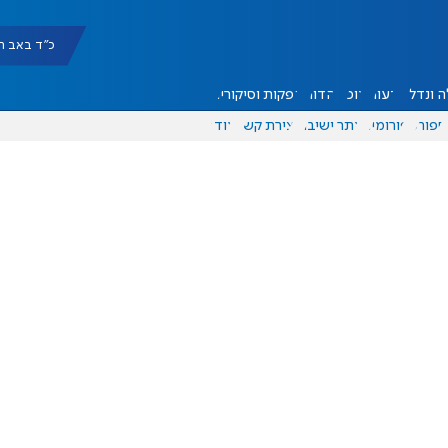
כ"ד באב תשפ"ו |
 ונדל"ן
דעות
אוכל
יהדות
הפקות וסיקורים
ספורט
פורומים
אתר ישיבה
יצירת קשר
עוד