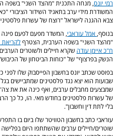
רמי יונס
, מנחה התכנית "מהצד השני" בשפה הע
המשודרת מידי ערב בתאגיד השידור הציבורי "כאן
צבא ההגנה לישראל "רוצח של עשרות פלסטינים
בנוסף,
אמל עוראבי
, המשדר מפעם לפעם פינה 
"מהצד השני" בשפה הערבית, הצטרף
לקריאת 
ח"כ איימן עודה
שקרא חיילים ולשוטרים הערבים 
הנשק בפרצוף" של "כוחות הביטחון של הכיבוש"
בפוסט שכתב יונס בחשבון הפייסבוק שלו לפני 
שבועות הוא יצא נגד פלסטינים שמתביישים בגל 
שמבצעים מחבלים ערבים, ואף כינה את את צה"ל 
של עשרות פלסטינים בחודש מאי. הו, כל כך הרב
בלי לתת דין וחשבון".
עוראבי כתב בחשבון הטוויטר שלו ביום בו התפ
שוטרים/חיילים ערבים שהשתתפו היום בפלישה ל