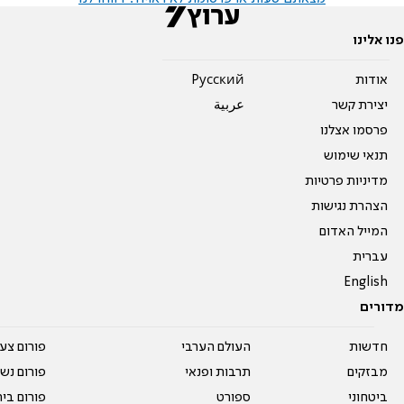
פנו אלינו
אודות
Pусский
יצירת קשר
عربية
פרסמו אצלנו
תנאי שימוש
מדיניות פרטיות
הצהרת נגישות
המייל האדום
עברית
English
מדורים
חדשות
העולם הערבי
פורום צע
מבזקים
תרבות ופנאי
פורום נשו
ביטחוני
ספורט
פורום בי