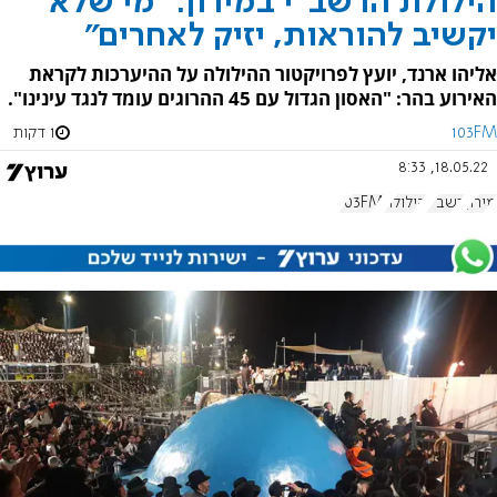
הילולת הרשב"י במירון: "מי שלא
יקשיב להוראות, יזיק לאחרים"
אליהו ארנד, יועץ לפרויקטור ההילולה על ההיערכות לקראת
האירוע בהר: "האסון הגדול עם 45 ההרוגים עומד לנגד עינינו".
103FM
1 דקות
18.05.22, 8:33
מירון
רשב"י
הילולה
103FM