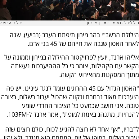
הילולת ל"ג בעומר במירון. ארכיון
צילום: ערוץ 7
הילולת הרשב"י בהר מירון תיפתח הערב (רביעי), שנה
לאחר האסון שגבה את חייהם של 45 בני אדם.
אליהו ארנד, יועץ לפרויקטור ההילולה במירון וממונה על
הקשר עם הקהילות, אומר כי כל הההיערכות נעשתה
מתוך המסקנות מהאירוע הקשה.
"האסון הגדול עם 45 ההרוגים עומד לנגד עינינו. יש פה
היערכות מאוד נרחבת ונקווה שהכול יעבור בשלום, בצורה
טובה. אני חושב שכמעט כל הציבור החרדי שומע
להנחיות, מתנהג באמת למופת", אמר ארנד ל-103FM.
לדבריו, "אף אחד לא רוצה להגיע לכוח, כולם רוצים שזה
יעבור בשלום. בסופו של יום, המתחם הוא מגודר, ולא יהיו