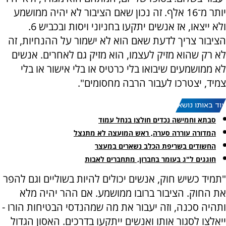
יותר מ־16 אלף. זה נכון שאם הציבור לא יהיה ממושמע
ולא ייצאו, אז אנשים יתקעו בחניוני ויסות ובכביש 6.
הציבור צריך לדעת שאם הוא לא ישמור על ההנחיות, זה
לא רק שהוא מזיק לעצמו, הוא מזיק גם לאחרים. אנשים
לא ממושמעים שיבואו בלי כרטיס או בלי אישור או בלי
צמיד, יצטרכו לעבור הרבה מחסומים".
עוד באותו נושא:
סבתא וחמישה נכדים חולצו בנחל עמוד
המדורה עוררה סערה, ראש המועצה לא מתנצל
החשודים בשריפת הכלב נשארים במעצר
חוגגים ל"ג בעומר בחברון, מתחברים לאבות
"תמיד כשיש חוק, אנשים יכולים להיות בשוליים וגם להפר
את החוק. הציבור ברובו ממושמע. אם ההר יהיה מלא
ותהיה סכנה, וזה יעבור את מה שמהנדסי הבטיחות הורו -
ייאלצו לסגור אותו ואנשים ייתקעו בדרכים. האסון הגדול