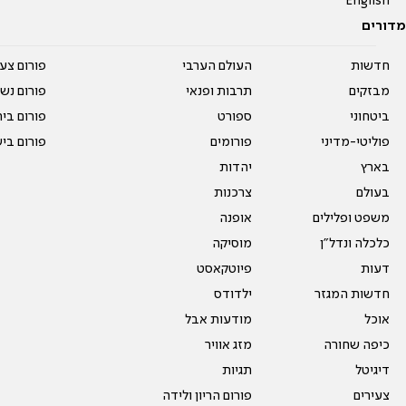
English
מדורים
חדשות
העולם הערבי
פורום צע
מבזקים
תרבות ופנאי
פורום נשו
ביטחוני
ספורט
פורום בי
פוליטי-מדיני
פורומים
פורום בי
בארץ
יהדות
בעולם
צרכנות
משפט ופלילים
אופנה
כלכלה ונדל"ן
מוסיקה
דעות
פיוטקאסט
חדשות המגזר
ילדודס
אוכל
מודעות אבל
כיפה שחורה
מזג אוויר
דיגיטל
תגיות
צעירים
פורום הריון ולידה