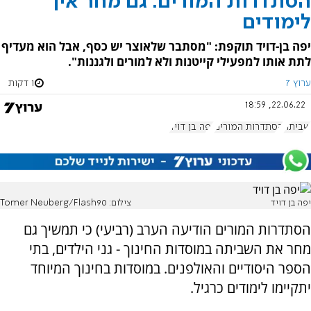
הסתדרות המורים: גם מחר אין
לימודים
יפה בן-דויד תוקפת: "מסתבר שלאוצר יש כסף, אבל הוא מעדיף
לתת אותו למפעילי קייטנות ולא למורים ולגננות".
ערוץ 7
1 דקות
22.06.22, 18:59
שביתה
הסתדרות המורים
יפה בן דויד
יפה בן דויד
צילום: Tomer Neuberg/Flash90
הסתדרות המורים הודיעה הערב (רביעי) כי תמשיך גם
מחר את השביתה במוסדות החינוך - גני הילדים, בתי
הספר היסודיים והאולפנים. במוסדות בחינוך המיוחד
יתקיימו לימודים כרגיל.