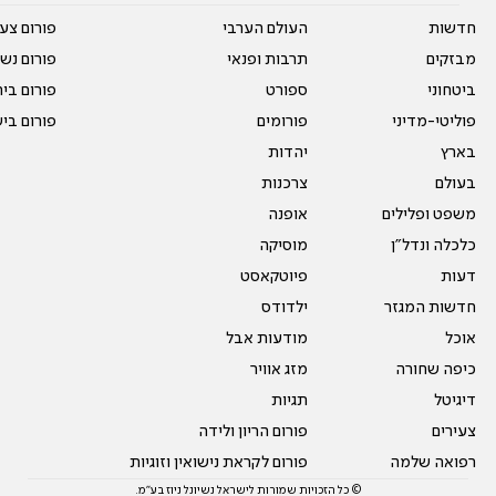
חדשות
העולם הערבי
פורום צע
מבזקים
תרבות ופנאי
פורום נשו
ביטחוני
ספורט
פורום בי
פוליטי-מדיני
פורומים
פורום בי
בארץ
יהדות
בעולם
צרכנות
משפט ופלילים
אופנה
כלכלה ונדל"ן
מוסיקה
דעות
פיוטקאסט
חדשות המגזר
ילדודס
אוכל
מודעות אבל
כיפה שחורה
מזג אוויר
דיגיטל
תגיות
צעירים
פורום הריון ולידה
רפואה שלמה
פורום לקראת נישואין וזוגיות
© כל הזכויות שמורות לישראל נשיונל ניוז בע"מ.