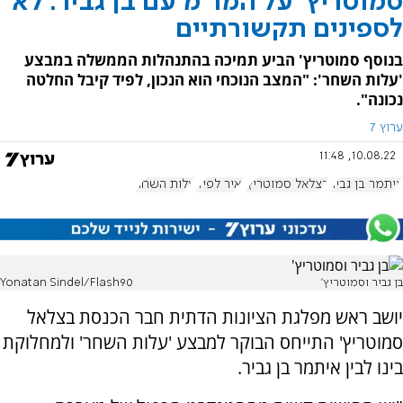
סמוטריץ' על המו"מ עם בן גביר: לא
לספינים תקשורתיים
בנוסף סמוטריץ' הביע תמיכה בהתנהלות הממשלה במבצע
'עלות השחר': "המצב הנוכחי הוא הנכון, לפיד קיבל החלטה
נכונה".
ערוץ 7
10.08.22, 11:48
איתמר בן גביר
בצלאל סמוטריץ'
יאיר לפיד
עלות השחר
בן גביר וסמוטריץ'
Yonatan Sindel/Flash90
יושב ראש מפלגת הציונות הדתית חבר הכנסת בצלאל
סמוטריץ' התייחס הבוקר למבצע 'עלות השחר' ולמחלוקת
בינו לבין איתמר בן גביר.