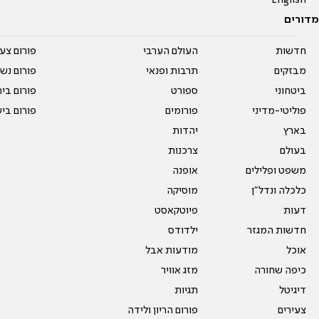
English
מדורים
חדשות
העולם הערבי
פורום צע
מבזקים
תרבות ופנאי
פורום נשו
ביטחוני
ספורט
פורום בי
פוליטי-מדיני
פורומים
פורום בי
בארץ
יהדות
בעולם
צרכנות
משפט ופלילים
אופנה
כלכלה ונדל"ן
מוסיקה
דעות
פיוטקאסט
חדשות המגזר
ילדודס
אוכל
מודעות אבל
כיפה שחורה
מזג אוויר
דיגיטל
תגיות
צעירים
פורום הריון ולידה