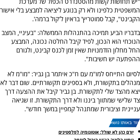
"יש תחושות קשות מהסטנדרט הכפול של מערכת
המשפטית כלפינו ולא רק בנוגע ליציאה למבצע בלי אישור
הקבינט", קבל סמוטריץ' בראיון ל'קול ברמה'.
בדבריו הביע תמיכה בהתנהלות הממשלה: "בעיניי, המצב
הנוכחי הוא הנכון, לפיד קיבל החלטה נכונה, המבצע
החל מחלון הזדמנויות שאין זמן לכנס קבינט, ולגורם
ההפתעה יש חשיבות".
לסיום התייחס למו"מ עם ח"כ איתמר בן גביר: "מו"מ לא
מנהלים בתקשורת, ולא בספינים תקשורתיים. שום דבר לא
יצא מהצד שלי לתקשורת. בן גביר קיבל את ההצעה דרך
צד שלישי שמתווך ביננו ולא דרך התקשורת. זו שגיאה
עניינית וציבורית שמתנהל קמפיין במשך חודש".
עוד באותו נושא:
יורם כהן לא שולל: אוטונומיה לפלסטינים
ניסיון הלינץ' בג'נין הוביל ליוזמה