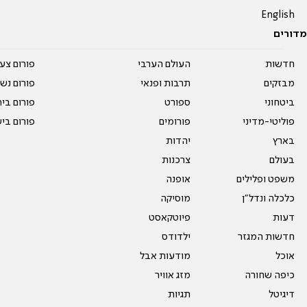
English
מדורים
חדשות
העולם הערבי
פורום צע
מבזקים
תרבות ופנאי
פורום נשו
ביטחוני
ספורט
פורום בי
פוליטי-מדיני
פורומים
פורום בי
בארץ
יהדות
בעולם
צרכנות
משפט ופלילים
אופנה
כלכלה ונדל"ן
מוסיקה
דעות
פיוטקאסט
חדשות המגזר
ילדודס
אוכל
מודעות אבל
כיפה שחורה
מזג אוויר
דיגיטל
תגיות