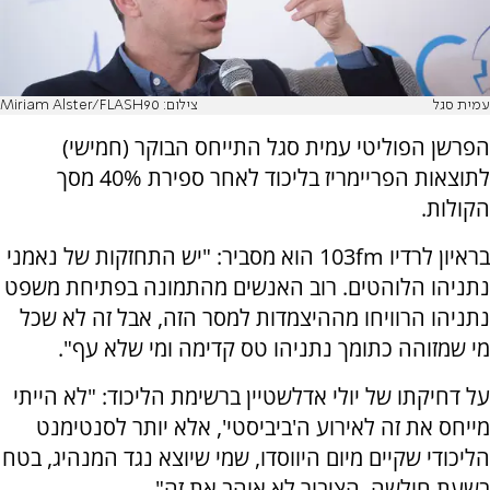
עמית סגל
צילום: Miriam Alster/FLASH90
הפרשן הפוליטי עמית סגל התייחס הבוקר (חמישי)
לתוצאות הפריימריז בליכוד לאחר ספירת 40% מסך
הקולות.
בראיון לרדיו 103fm הוא מסביר: "יש התחזקות של נאמני
נתניהו הלוהטים. רוב האנשים מהתמונה בפתיחת משפט
נתניהו הרוויחו מההיצמדות למסר הזה, אבל זה לא שכל
מי שמזוהה כתומך נתניהו טס קדימה ומי שלא עף".
על דחיקתו של יולי אדלשטיין ברשימת הליכוד: "לא הייתי
מייחס את זה לאירוע ה'ביביסטי', אלא יותר לסנטימנט
הליכודי שקיים מיום היווסדו, שמי שיוצא נגד המנהיג, בטח
בשעת חולשה, הציבור לא אוהב את זה".