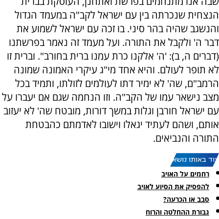
שבה אנו מתנחמים בפרשת ואתחנן, העוסקת בברית
הנצחית שנכרתה בין עם ישראל לקב"ה במעמד הגדול
והנשגב שהיה בהר סיני. בו זכה עם ישראל לשמוע את
דבר ה' ולקבל את התורה. ועל מעמד זה נאמר בפרשתנו
(דברים ה, ב): 'ה' אלקנו כרת עמנו ברית בחורב". וברית זו
לא תופר לעולם. והיא אחד מי"ג עיקרי האמונה שמונה
הרמב"ם, שה' לא ימיר דתו לעולמים לזולתו, ותמיד בכל
מצב נישאר עמו של הקב"ה. וזו הנחמה שגם אם יעברו על
עם ישראל חורבן וגלות במשך דורות, מובטח שה' לא יעזוב
אותם, ושהם לעתיד יגאלו וישובו לאדמתם כהבטחת
התורה והנביאים.
עוד באותו נושא:
רחמים על האויב
להפסיק את הסיוע לאויב
סבב או הכרעה?
גבורת ההחלטה והרוח