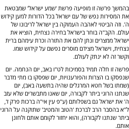
בהמשך פרשה זו מופיעה פרשת 'שמע ישראל' שמבטאת
את המסירות נפש של עם ישראל בכל הדורות למען קידוש
ה'. וזה הביטוי לאהבה העמוקה בין ישראל לריבונו של
עולם. הקב"ה בוחר בישראל בחירה נצחית, הוציא את
ישראל ממצרים ונתן להם את התורה וכרת עימהם ברית
נצחית, וישראל מצידם מוסרים נפשם על קידוש שמו.
וקשר זה לא ינתק לעולם.
פרשה זו חלה תמיד בסמיכות לט"ו באב, יום הנחמה. יום
שנפסקו בו הצרות והפורענויות, יום שפסקו בו מתי מדבר
(שמתו בשל חטא המרגלים שהיה בתשעה באב), יום
שנתנו הרוגי ביתר לקבורה, יום שאנו מתבשרים שלא עזב
ה' את ישראל גם בשפלותם (ע"פ עין אי"ה ברכות פרק ז',
ל"א בהסבר הרב לברכת 'הטוב והמטיב' שתוקנה על הרוגי
ביתר שנתנו לקבורה), והוא יחזור לקומם אותם ולחונן
אותם.