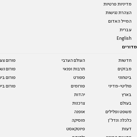
מדיניות פרטיות
הצהרת נגישות
המייל האדום
עברית
English
מדורים
חדשות
העולם הערבי
פורום צע
מבזקים
תרבות ופנאי
פורום נשו
ביטחוני
ספורט
פורום בי
פוליטי-מדיני
פורומים
פורום בי
בארץ
יהדות
בעולם
צרכנות
משפט ופלילים
אופנה
כלכלה ונדל"ן
מוסיקה
דעות
פיוטקאסט