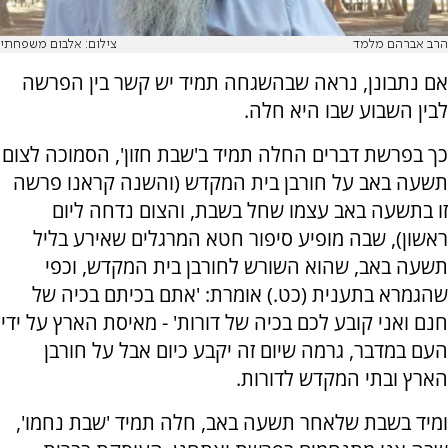
הרב אברהם מלמד
צילום: אלבום משפחתי
אם נתבונן, נראה שבהשגחה תמיד יש קשר בין הפרשה
לבין השבוע שבו היא חלה.
כך בפרשת דברים החלה תמיד ב'שבת חזון', הסמוכה לצום
תשעה באב על חורבן בית המקדש (והשנה קראנו פרשה
זו בתשעה באב עצמו שחל בשבת, והצום נדחה ליום
ראשון), שבה מופיע סיפור חטא המרגלים שאירע בליל
תשעה באב, שהוא השורש לחורבן בית המקדש, וכפי
שהגמרא בתענית (כט.) אומרת: 'אתם בכיתם בכיה של
חנם ואני קובע לכם בכיה של דורות' - מאיסת הארץ על ידי
העם במדבר, גרמה שיום זה יקבע כיום אבל על חורבן
הארץ ובתי המקדש לדורות.
ומיד בשבת שלאחר תשעה באב, חלה תמיד 'שבת נחמו',