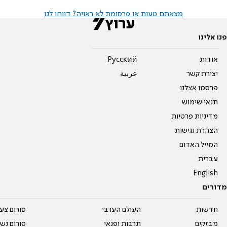
מצאתם טעות או פרסומת לא ראויה? דווחו לנו
פנו אלינו
אודות
Pусский
יצירת קשר
عربية
פרסמו אצלנו
תנאי שימוש
מדיניות פרטיות
הצהרת נגישות
המייל האדום
עברית
English
מדורים
חדשות
העולם הערבי
פורום צע
מבזקים
תרבות ופנאי
פורום נשו