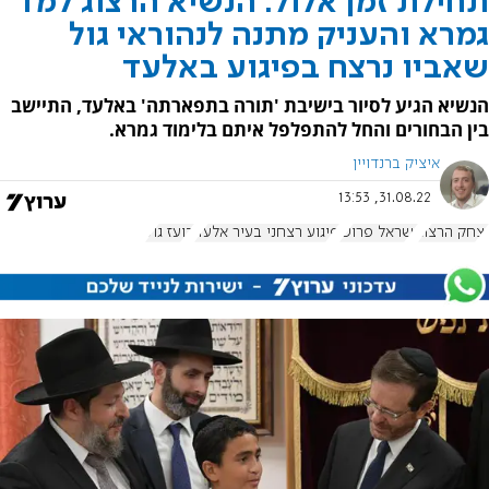
תחילת זמן אלול: הנשיא הרצוג למד
גמרא והעניק מתנה לנהוראי גול
שאביו נרצח בפיגוע באלעד
הנשיא הגיע לסיור בישיבת 'תורה בתפארתה' באלעד, התיישב
בין הבחורים והחל להתפלפל איתם בלימוד גמרא.
איציק ברנדויין
31.08.22, 13:53
יצחק הרצוג
ישראל פרוש
פיגוע רצחני בעיר אלעד
בועז גול