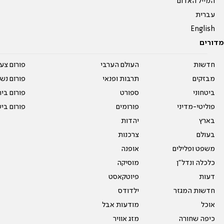
המייל האדום
עברית
English
מדורים
חדשות
העולם הערבי
פורום צע
מבזקים
תרבות ופנאי
פורום נשו
ביטחוני
ספורט
פורום בי
פוליטי-מדיני
פורומים
פורום בי
בארץ
יהדות
בעולם
צרכנות
משפט ופלילים
אופנה
כלכלה ונדל"ן
מוסיקה
דעות
פיוטקאסט
חדשות המגזר
ילדודס
אוכל
מודעות אבל
כיפה שחורה
מזג אוויר