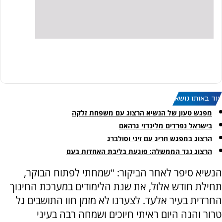
עוד באותו נושא:
מפגש טעון של הנשיא הרצוג עם משפחת זלקה
בישראל נפרדים מלינדזי גרהאם
הרצוג במפגש חריג עם זיני וסולברג
הרצוג נגד הממשלה: פוגעת בליבת האחדות בעם
הנשיא סיפר לאחר הביקור: "שמחתי לפתוח הבוקר,
תחילת חודש אלול, את שנת הלימודים במערכת החינוך
החרדית בעיר אלעד. לצערנו לא מזמן חוו התושבים גל
טרור והנה היום ראיתי חיוכים ושמחה רבה בעיני