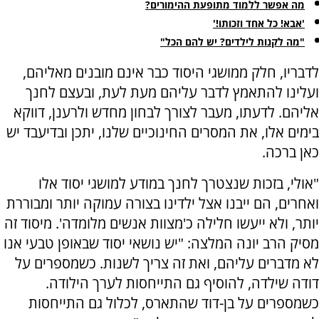
מה אפשר ללמוד מתופעת ההימורים?
'אבא! כל אחד וזכותו!'
"מה לקנות לילדים? יש להם הכל"
לדבריו, חלק ממושגי היסוד כבר אינם מובנים מאליהם,
ועלינו להתאמץ לדבר עליהם מעת לעת, ובעצם לחנך
אליהם. לדעתו, מעבר לצורך לבחון מחדש ולרענן, דווקא
בימים אלו, את המסרים החינוכיים שלנו, יתכן ובדיעבד יש
כאן ברכה.
"אולי, בזכות שנצטרך לחנך במודע למושגי יסוד אלו
ואחרים, הם ייבנו אצל ילדינו בצורה עמוקה יותר ומבוררת
יותר, ולא ייעשו חלילה כ'מצוות אנשים מלומדה'. מיסוד זה
מסיק הרב יונה המלצה: "יש נושאי יסוד שבאופן טבעי אנו
לא מדברים עליהם, ואת זה צריך לשנות. כשמספרים על
דודה שילדה, להוסיף גם התייחסות לערך הילודה.
כשמספרים על בן-דוד שהתארס, לכלול גם התייחסות