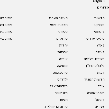
English
מדורים
חדשות
העולם הערבי
פורום צע
מבזקים
תרבות ופנאי
פורום נשו
ביטחוני
ספורט
פורום בי
פוליטי-מדיני
פורומים
פורום בי
בארץ
יהדות
בעולם
צרכנות
משפט ופלילים
אופנה
כלכלה ונדל"ן
מוסיקה
דעות
פיוטקאסט
חדשות המגזר
ילדודס
אוכל
מודעות אבל
כיפה שחורה
מזג אוויר
דיגיטל
תגיות
צעירים
פורום הריון ולידה