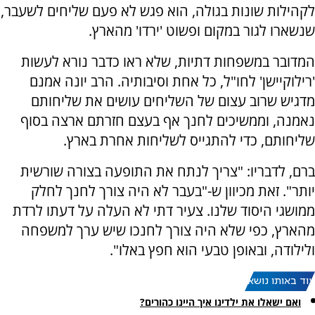
לקהילות שונות בגולה, הוא פגש לא פעם שליחים לשעבר,
שנשארו לגור במקום ופשוט 'ירדו' מהארץ.
המדובר במשפחות דתיות, שלא ראו כדבר נורא לעשות
'רילוקיישן' לחו"ל, כל אחת וסיבותיה. הרב יונה אמנם
מדגיש שרוב עצום של השליחים עושים את שליחותם
נאמנה, וממשיכים לחנך אף בעצם חזרתם ארצה בסוף
שליחותם, כדי להתגייס לשליחות אחרת בארץ.
ברם, לדבריו: "צריך לנתח את התופעה בצורה שורשית
יותר". זאת מכיוון ש-"בעבר לא היה צורך לחנך לחלק
ממושגי היסוד שלנו. צעיר דתי לא העלה על דעתו לרדת
מהארץ, כפי שלא היה צורך לחנכו שיש ערך למשפחה
ולילודה, ובאופן טבעי הוא חפץ באלו".
עוד באותו נושא:
ואם ישאלו את ילדינו איך היינו כהורים?