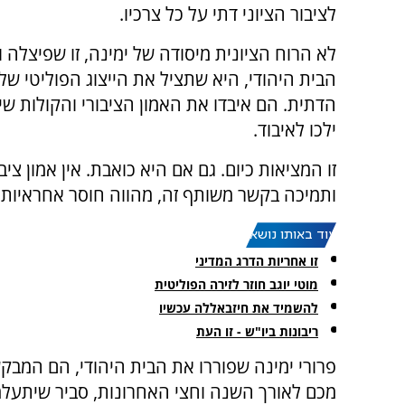
לציבור הציוני דתי על כל צרכיו.
לא הרוח הציונית מיסודה של ימינה, זו שפיצלה
הבית היהודי, היא שתציל את הייצוג הפוליטי של 
הדתית. הם איבדו את האמון הציבורי והקולות ש
ילכו לאיבוד.
זו המציאות כיום. גם אם היא כואבת. אין אמון צ
ותמיכה בקשר משותף זה, מהווה חוסר אחראיות 
עוד באותו נושא:
זו אחריות הדרג המדיני
מוטי יוגב חוזר לזירה הפוליטית
להשמיד את חיזבאללה עכשיו
ריבונות ביו"ש - זו העת
פרורי ימינה שפוררו את הבית היהודי, הם המב
מכם לאורך השנה וחצי האחרונות, סביר שיתעלמ