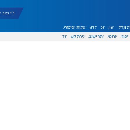
כ"ו באב תשפ"ו |
 ונדל"ן
דעות
אוכל
יהדות
הפקות וסיקורים
ספורט
פורומים
אתר ישיבה
יצירת קשר
עוד