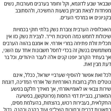
שבבאר שבע לדוגמא, וקל וחומר בערבים מעורבות, נשים
מפחדות לצאת מביתן בשעות החשיכה, ולהסתובב
בקניונים או במרכזי הערים.
האוכלוסיה הערבית צוברת נשק בלתי חוקי בכמויות
שיכולות לחמש כמה חטיבות חי"ר. לצבירת נשק כזו אין
תכלית זולת פתיחה במרי אזרחי. אז אמנם בהווה הערבים
משתמשים בנשק זה בכדי לחסל חשבונות אחד עם השני,
אך בעתיד הקרוב יופנו קנים אלה לעבר היהודים, וכל בר
דעת מבין זאת.
לכל זאת אפשר להוסיף שערביי ישראל, ככלל, אינם
נוטלים חלק בחובות האזרחיות של אזרחי המדינה, דוגמת
שירות צבאי או לאומי/אזרחי, אך מאידך חלקם בפשע
המאורגן, בגביית דמי החסות (פרוטקשן), בפשיעה
החקלאית, בעבירות רכוש, בהצתות, בהעלמת מסים,
בתאונות דרכים ובחובות הוצל"פ ועוד כהנה וכהנה, גדול