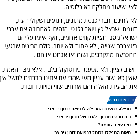
לאין שיעור מחלקם באוכלוסיה.
לא לחינם, חברי כנסת מתונים, רגועים ושקולי דעת,
דוגמת ישראל כץ ויואב גלנט, הזהירו לאחרונה את ערביי
ישראל מפני חציית קווים אדומים, ואף איימו עליהם
ב'נאכבה שנייה', לא פחות ולא יותר. כולם מבינים שרגעי
ההכרעה מתקרבים, ושזה 'או אנחנו או הם'.
חשוב לציין, ולא מטעמי פרוטוקול בלבד, אלא מצד האמת,
שאין כאן שום עניין גזעי שהרי עם אחינו הדרוזים למשל אין
את הבעיות האלה והם אזרחים שווי זכויות וחובות.
עוד באותו נושא:
תפילה במערת המכפלה לרפואת דורון ניר צבי
בית חדש בחברון - לזכרו של דורון ניר צבי
מי בעצם המנצח?
מאות התפללו בכותל לרפואת דורון ניר צבי