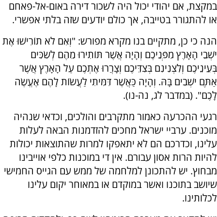
במקצת, אם יהודי יכול היה לשכור דירה באום-אל-פאחם
או להתגורר בטייבה, אך כולם יודעים שזה בלתי אפשרי.
הנה כי כן, מתקיים בנו מקרא מפורש: "וְאִם לֹא תוֹרִישׁוּ אֶת
יֹשְׁבֵי הָאָרֶץ מִפְּנֵיכֶם וְהָיָה אֲשֶׁר תּוֹתִירוּ מֵהֶם לְשִׂכִּים
בְּעֵינֵיכֶם וְלִצְנִינִם בְּצִדֵּיכֶם וְצָרֲרוּ אֶתְכֶם עַל הָאָרֶץ אֲשֶׁר
אַתֶּם יֹשְׁבִים בָּהּ. וְהָיָה כַּאֲשֶׁר דִּמִּיתִי לַעֲשׂוֹת לָהֶם אֶעֱשֶׂה
לָכֶם". (במדבר לג, נה-נו).
רגעי ההכרעה כאמור מתקרבים והולכים, וכדאי שנהיה
מוכנים. ערביי ישראל מחכים להזדמנות הבאה לעלות
עלינו, וכדרכם הם לא יתאפקו למרות שהתוצאות יכולות
להיות הרות אסון עבורם. אין די במוכנות כלפי אוייבינו
מבחוץ. יש להתכונן למלחמה של ממש עם הגייס החמישי
שיושב בתוכנו ואשר במוקדם או במאוחר יקום עלינו
לכלותינו.