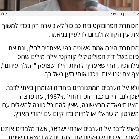
עו"ד דורון ניר צבי
יח"צ
הכותרת הפרובוקטיבית כביכול לא נועדה רק בכדי למשוך
את עין הקורא ולגרום לו לעיין במאמר.
הכותרת הינה אמת פשוטה כפי שאסביר להלן, וגם אם
כיום בשל 'דת הפוליטיקלי קורקט' אלה מילים שהס
מלהזכיר, הרי שאעדיף להיות הילד שצועק "המלך עירום",
אף אם יגנו אותי ויכנו אותי גזען בשל כך.
ולא על הערבים המתגוררים ביהודה ושומרון באתי לדבר,
שכן לגבי דידם כבר הוכח החל מ-1987, עת פרצה
האינתיפאדה הראשונה, שאין להם כל כוונה להשלים עם
השלטון הישראלי או לחיות בדו-קיום עם יהודי הארץ.
באתי לדבר על הערבים אזרחי ישראל, אשר מלמדים אותנו
לאורך השנים שדו-קיום עם היהודים לא נמצא ברשימת