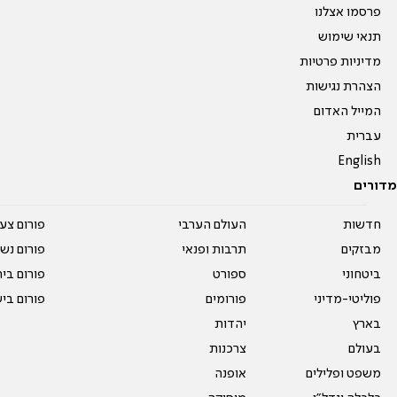
פרסמו אצלנו
תנאי שימוש
מדיניות פרטיות
הצהרת נגישות
המייל האדום
עברית
English
מדורים
חדשות
העולם הערבי
פורום צע
מבזקים
תרבות ופנאי
פורום נשו
ביטחוני
ספורט
פורום בי
פוליטי-מדיני
פורומים
פורום בי
בארץ
יהדות
בעולם
צרכנות
משפט ופלילים
אופנה