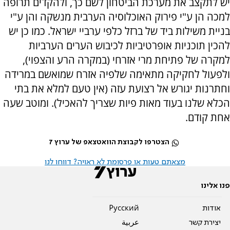
יש לתקצב את מערכת הביטחון לשם כך, ולהקדים תרופה
למכה הן ע"י פירוק האוכלוסיה הערבית מנשקה והן ע"י
בניית משילות ביד של ברזל כלפי ערביי ישראל. כמו כן יש
להכין תוכניות אופרטיביות לכיבוש הערים הערביות
למקרה של פתיחת מרי אזרחי (במקרה הרע והצפוי),
ולפעול לחקיקה מתאימה שלפיה אזרח שמואשם במרידה
וחתרנות יגורש אל רצועת עזה (אין טעם למלא את בתי
הכלא שלנו בעוד מאות פיות שצריך להאכיל). ומוטב שעה
אחת קודם.
הצטרפו לקבוצת הוואטצאפ של ערוץ 7
מצאתם טעות או פרסומת לא ראויה? דווחו לנו
פנו אלינו
אודות
Pусский
יצירת קשר
عربية