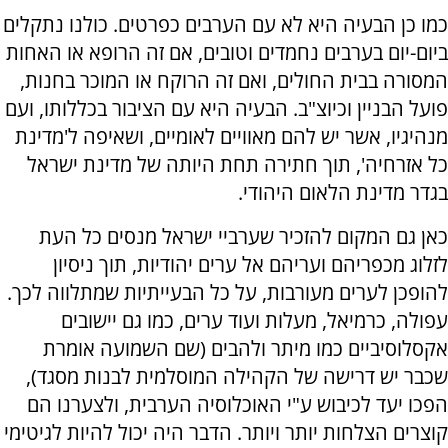
כמו כן הבעיה היא לא עם הערבים כפרטים. כולנו נתקלים
ביום-יום בערבים נחמדים וטובים, אם זה הרופא או האחות
המסורה בבית החולים, ואם זה הרוקח או המוכר בחנות,
פועל הבניין וכיוצ"ב. הבעיה היא עם הציבור בכללותו, ועם
מנהיגיו, אשר יש להם מאוויים לאומיים, ושאיפה ל'מדינת
כל אזרחיה', תוך חתירה תחת היותה של מדינת ישראל
בגדר מדינת הלאום היהודי.
כאן גם המקום להזכיר שערביי ישראל מנסים כל העת
לזלוג מכפריהם ועריהם אל ערים יהודיות, תוך ניסיון
להופכן לערים מעורבות, על כל הבעייתיות שמתלווה לכך.
עפולה, כרמיאל, מעלות ועוד ערים, כמו גם יישובים
אקסלוסיביים כמו מיתר ולהבים (שם השמועה אומרת
שכבר יש דרישה של הקהילה המוסלמית לבנות מסגד),
הפכו יעד לכיבוש ע"י האוכלוסיה הערבית, ולצערנו הם
קוצרים הצלחות יותר ויותר. הדבר היה יכול להיות לגיטימי