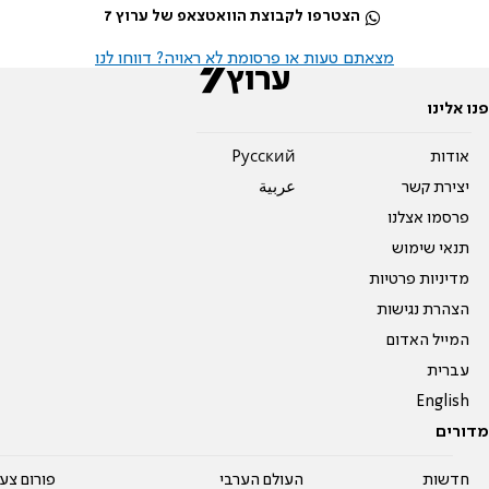
הצטרפו לקבוצת הוואטצאפ של ערוץ 7
מצאתם טעות או פרסומת לא ראויה? דווחו לנו
פנו אלינו
אודות
Pусский
יצירת קשר
عربية
פרסמו אצלנו
תנאי שימוש
מדיניות פרטיות
הצהרת נגישות
המייל האדום
עברית
English
מדורים
חדשות
העולם הערבי
פורום צע