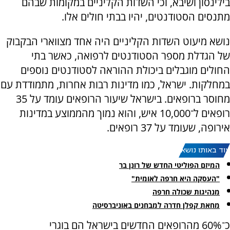
בילינסון ושיבא, וכי השדות הקליניים במקומות שבהם
מתנסים הסטודנטים, יהיו בבתי חולים אלו.
נושא מיעוט השדות הקליניים היה אחד מצווארי הבקבוק
של הגדלת מספר הסטודנטים לרפואה, כאשר בתי
החולים מוגבלים ביכולת ההוראה לסטודנטים נוספים
במחלקות. ישראל, כמו מדינות רבות אחרות, מתמודדת עם
מחוסר ברופאים. בישראל שיעור הרופאים עומד על 35
רופאים ל־10,000 איש, והוא נמוך מהממוצע במדינות
אירופה, שעומד על 37 רופאים.
עוד באותו נושא:
המיזם הפוליטי החדש של רונן בר
"העסקה היא חרפה לאומית"
מנהיגות שכולה חרפה
מחאת קפלן חדרה למבחנים באוניברסיטה
כ־60% מהרופאים החדשים בישראל הם בוגרי