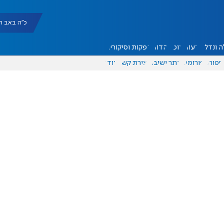
כ"ה באב תשפ"ו |
 ונדל"ן
דעות
אוכל
יהדות
הפקות וסיקורים
ספורט
פורומים
אתר ישיבה
יצירת קשר
עוד