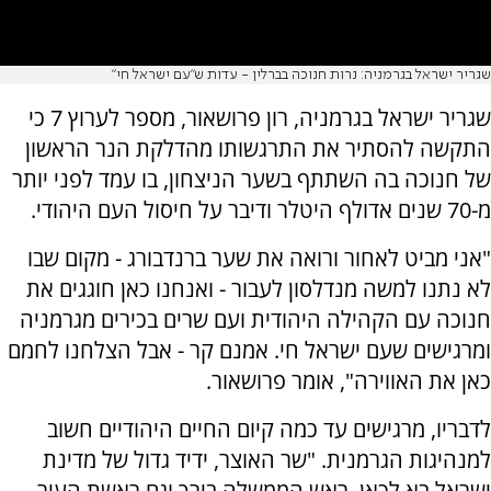
שגריר ישראל בגרמניה: נרות חנוכה בברלין - עדות ש"עם ישראל חי"
שגריר ישראל בגרמניה, רון פרושאור, מספר לערוץ 7 כי
התקשה להסתיר את התרגשותו מהדלקת הנר הראשון
של חנוכה בה השתתף בשער הניצחון, בו עמד לפני יותר
מ-70 שנים אדולף היטלר ודיבר על חיסול העם היהודי.
"אני מביט לאחור ורואה את שער ברנדבורג - מקום שבו
לא נתנו למשה מנדלסון לעבור - ואנחנו כאן חוגגים את
חנוכה עם הקהילה היהודית ועם שרים בכירים מגרמניה
ומרגישים שעם ישראל חי. אמנם קר - אבל הצלחנו לחמם
כאן את האווירה", אומר פרושאור.
לדבריו, מרגישים עד כמה קיום החיים היהודיים חשוב
למנהיגות הגרמנית. "שר האוצר, ידיד גדול של מדינת
ישראל בא לכאן, ראש הממשלה בירך וגם ראשת העיר