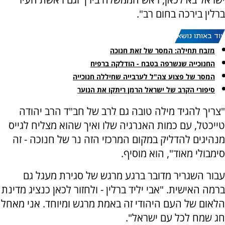
ברלין בירכה בחום רב".
עוד באותו נושא:
מזבח תחילה: המסר של זאת חנוכה
החנוכייה שנשרפה בטבח - הודלקה ברפיח
המסר של פצוע צה"ל לערבייה שחיללה חנוכייה
סיפורי הקרב של ישראל הרמן ריתקו את הנוער
"צריך להגיד מילה טובה גם לרב של חב"ד הרב יהודה
טייכטל, עם כמות האנרגיה שלו ואיך שהוא מצליח לגייס
מנהיגים להדליק במקום המרכזי הזה נר של חנוכה - זה
סימבולי מאוד", הוא מוסיף.
עבור השגריר מדובר ברגע מרגש של סגירת מעגל גם
ברמה האישית. "אבי יליד ברלין - ולחזור לכאן כנציג מדינת
הלאום של העם היהודי זה באמת מרגש ומיוחד. אני מאחל
חג שמח לכל עם ישראל".