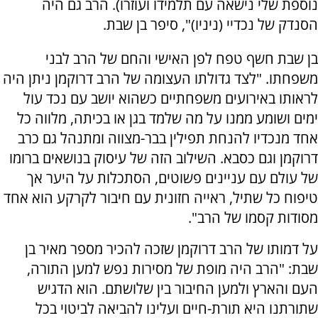
נוספת שלי נישאה עם תלמידו ועוזרו). הרב גם היה
הסנדק של נכדיי (ניניו)", סיפר בן שבת.
בן שבת חשף טפח לפן האישי והחם של הרב לבני
משפחתו. "לצד גדולתו העצומה של הרב דרוקמן ניתן היה
לראותו באירועים משפחתיים כשהוא יושב עם נכד עול
ימים ושומע ממנו על מה שלמד בגן או בכיתה, מלווה כל
אחד מנכדיו להנחת תפילין בבר-מצווה ומתנהל גם כרב
דרוקמן וגם כסבא. השילוב הזה של עיסוק בנושאים ברומו
של עולם עם עניינים פשוטים, הסתכלות על היער אך
טיפוח כל שתיל, ראייה חזונית עם חיבור לקרקע הוא אחד
מסודות קסמו של הרב".
על דמותו של הרב דרוקמן שזכה להכיר מספר מאיר בן
שבת: "הרב היה מופת של מסירות נפש למען התורה,
העם והארץ ולמען החיבור בין שלושתם. הוא הדגיש
שתורתנו היא תורת-חיים ועלינו להביאה לביטוי בכל