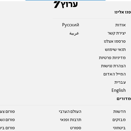
פנו אלינו
אודות
Pусский
יצירת קשר
عربية
פרסמו אצלנו
תנאי שימוש
מדיניות פרטיות
הצהרת נגישות
המייל האדום
עברית
English
מדורים
חדשות
העולם הערבי
פורום צע
מבזקים
תרבות ופנאי
פורום נשו
ביטחוני
ספורט
פורום בי