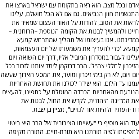
אדם ובכל מצב. הוא ראה בתקומת עם ישראל בארצו את
התגשמות חזון הנביאים. גם אם לא הכל מושלם, עלינו
לראות את הטוב, להודות על האור העצום שמאיר את
חיינו ולהמשיך לבנות את הקומה הנוספת –הרוחנית –
במדינתנו. אנו בעיצומו של תהליך שמתרחש קמעא
קמעא. 'כדי להעריך את משמעותו של יום העצמאות,
עלינו לעבור במסדרון המוביל אליו, דרך יום השואה ויום
הזיכרון לחללי צה"ל'. הרב דרוקמן לימד אותנו לזכור בכל
יום ויום, לא רק בימי זיכרון ומועד, את המסע הארוך שעשה
עמנו עד הלום. הוא שידר לכולנו את תחושת האחריות
הנובעת מהאחריות הכבדה המוטלת על כתפינו, להעצים
את המדינה היהודית, לקדש את החול, לבנות את
דור-העתיד ולהיות אור לגויים", מציין בן שבת.
עוד הוא מוסיף כי "עשייתו הציבורית של הרב היא ביטוי
לתפיסתו לפיה תורתנו היא תורת-חיים. התורה מקיפה