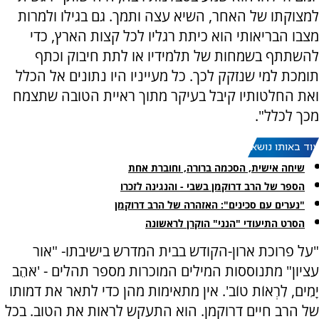
למצוקתו של האחר, השיא עצה ותמך. גם בגילו ולמרות
מצבו הבריאותי הוא כיתת רגליו לכל קצות הארץ, כדי
להשתתף בשמחות של תלמידיו או לתת חיבוק וכתף
תומכת למי שנזקק לכך. כל מעייניו היו נתונים אל הכלל
ואת החלטותיו קיבל בעיקר מתוך ראיית הטובה שתצמח
מכך לכלל".
עוד באותו נושא:
שיחה אישית, הסכמה ברורה, וחוברת אחת
הספר של הרב דרוקמן בשבי - והנגינה לזכרו
"נערים עם סכינים": האזהרה של הרב דרוקמן
הסרט התיעודי "הנני" הוקרן לראשונה
"על פרוכת ארון-הקודש בבית המדרש בישיבתו- "אור
עציון" מתנוססות המילים המוכרות מספר תהלים - 'אֹהֵב
יָמִים, לִרְאוֹת טוֹב'. אין מתאימות מהן כדי לתאר את דמותו
של הרב חיים דרוקמן. הוא התעקש לראות את הטוב. בכל