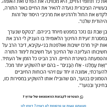
את כל תחומי החיים, היא מכווינה את הפרט ואת האומה.
בעשייה הציבורית נועדה להאיר את החיים באור התורה,
לקדש את החול ולהדגיש את מרכיבי היסוד של זהות
היהודית שלנו".
בן שבת גם נזכר במפגש מיוחד ביניהם. "בטקס שנערך
במסגרת 'ועידת החינוך הלאומית' בו העניק לי הרב את
אות יקיר מרכז ישיבות ואולפנות בני-עקיבא, דיבר הרב על
חשיבותו העליונה של החינוך ועל חשיבות לימוד התורה
והטמעתה בשיגרת החיים. הרב הביט כל הזמן אל העתיד.
"וְאֶת עֲמָלֵנוּ - אֵלּוּ הַבָּנִים" – בהם יש להשקיע יותר מכל.
להערכתי, אמונה זו יחד עם זיהוי הכוחות החיוביים
הטמונים בנוער, הם שהובילו אותו להשקיע במסירות כזו,
בחינוך ובנוער".
הצטרפו לקבוצת הוואטצאפ של ערוץ 7
מצאתם טעות או פרסומת לא ראויה? דווחו לנו