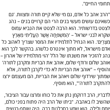
תחומי החיים".
"הרב אהב כל אדם, גם מי שלא קיים תורה ומצוות. 'גם
כשאינם עושים מעשי בנים הרי הם קרויים בנים – נהג
לצטט בדרשותיו'. הוא הרבה לצטט את הנביא עמוס
שקרא לבני ישראל – 'הַמִּשְׁפָּחָה אֲשֶׁר הֶעֱלֵיתִי מֵאֶרֶץ
מִצְרַיִם'. הוא הנחיל לתלמידיו את המסר שצריך לאהוב כל
אדם מישראל, לא מתוך אינטרס כלשהו. בהקשר לכך הוא
נהג להזכיר את משנתו של הלל 'הוי מתלמידיו של אהרון –
אוהב שלום ורודף שלום, אוהב את הבריות ומקרבן לתורה'
והוסיף – "אוהב את הבריות לא כדי לקרבן לתורה, אלא
שמתוך שירדוף שלום ויאהב את הבריות, הם מעצמם ירצו
להתקרב לתורה'", הוא מוסיף.
לדבריו, הרב דרוקמן נתן את כל כוחו ומרצו עבור הציבור,
שהשיב לו באהבה. "ביתו של הרב היה פתוח בפני כולם,
יומם ולילה. הוא שמע בסבלנות רבה, היה שותף-רגשית