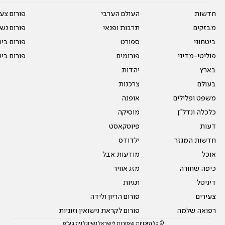
חדשות
העולם הערבי
פורום צע
מבזקים
תרבות ופנאי
פורום נשו
ביטחוני
ספורט
פורום בי
פוליטי-מדיני
פורומים
פורום בי
בארץ
יהדות
בעולם
צרכנות
משפט ופלילים
אופנה
כלכלה ונדל"ן
מוסיקה
דעות
פיוטקאסט
חדשות המגזר
ילדודס
אוכל
מודעות אבל
כיפה שחורה
מזג אוויר
דיגיטל
תגיות
צעירים
פורום הריון ולידה
רפואה שלמה
פורום לקראת נישואין וזוגיות
© כל הזכויות שמורות לישראל נשיונל ניוז בע"מ.