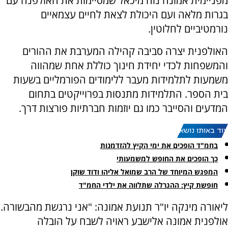
מפניימית אמונה נוה מיכאל שמסיימות את האולפנה עם
בגרות מלאה ועם היכולת לצאת לחיים עצמאיים
נורמטיביים לחלוטין.
האולפנית יצרה סביבה קהילה המערבת את ההורים
והמשפחות לכדי יחידת חינוך כוללת אחת שמהווה
משמעות לתלמידות מעבר ללימודים הפורמליים בשעות
בית הספר. התלמידות מתנסות בפרוייקטים בתחום
המדעים והסייבר כמו גם יוזמות חברתיות פורצות דרך.
עוד באותו נושא:
בחמ"ד הופכים את ימי הקיץ להזדמנות
כך הופכים את החופש למשמעותי
המפגש המיוחד של הרב שמואל אליהו ודוד שוקן
חופשת קיץ: ההגרלה שתלווה את ילדי החמ"ד
ליאורה מינקה יו"ר תנועת אמונה: "אני נרגשת מהבשורה.
אולפנית אמונה אלישבע ראויה לשבח על הובלה