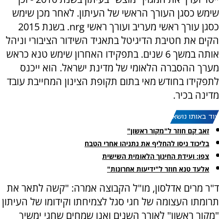
שימש כסגן העורך הראשי של העיתון. לאחר מכן שימש
כסגן עורך ראשי מעריב ועורך ראשי nrg. בשנת 2015
הקים את חטיבת הדיגיטל בתאגיד השידור הציבורי וניהל
אותה במשך 6 שנים. בתפקידו האחרון שימש טנא כראש
מערך ההסברה הלאומי של מדינת ישראל. הוא ייכנס
לתפקידו בחודש מאי בתום תקופת הצינון המחייבת עובד
מדינה בכיר.
עוד באותו נושא:
זאב קם חוזר ל"מקור ראשון"
בליכוד ניסו להחליף את נתניהו אחרי הטבח
צפו: ועידת החינוך הלאומית השישית
אלעד טנא חוזר ל"ידיעות אחרונות"
ד"ר מרים אדלסון, מו"ל הקבוצה אמרה: "קשה לתאר את
תרומתו העצומה של חגי סגל לצמיחתו וקידומו של העיתון
"מקור ראשון" לאורך השנים ואנו שמחים שחגי ימשיך