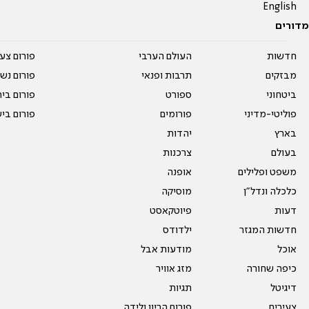
English
מדורים
חדשות
העולם הערבי
פורום צע
מבזקים
תרבות ופנאי
פורום נשו
ביטחוני
ספורט
פורום בי
פוליטי-מדיני
פורומים
פורום בי
בארץ
יהדות
בעולם
צרכנות
משפט ופלילים
אופנה
כלכלה ונדל"ן
מוסיקה
דעות
פיוטקאסט
חדשות המגזר
ילדודס
אוכל
מודעות אבל
כיפה שחורה
מזג אוויר
דיגיטל
תגיות
צעירים
פורום הריון ולידה