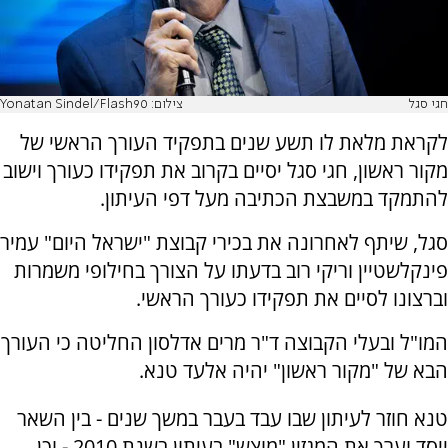
חגי סגל
צילום: Yonatan Sindel/Flash90
לקראת מלאת לו תשע שנים בתפקיד העורך הראשי של
מקור ראשון, חגי סגל יסיים בקרוב את תפקידו כעורך וישוב
להתמקד במשבצת הכתיבה מעל דפי העיתון.
סגל, שיתף לאחרונה את בכירי קבוצת "ישראל היום" עמיר
פינקלשטיין וריקי רוב בדעתו על הצורך בחילופי משמרות
וברצונו לסיים את תפקידו כעורך הראשי.
המו"ל ובעלי הקבוצה ד"ר מרים אדלסון החליטה כי העורך
הבא של "מקור ראשון" יהיה אלעד טנא.
טנא חוזר לעיתון שבו עבד בעבר במשך שנים - בין השאר
ייסד וערך את המגזין "מוצש" בעיתון בשנת 2010 - וכן