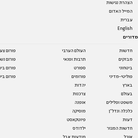
הצהרת נגישות
המייל האדום
עברית
English
מדורים
חדשות
העולם הערבי
פורום צע
מבזקים
תרבות ופנאי
פורום נשו
ביטחוני
ספורט
פורום בי
פוליטי-מדיני
פורומים
פורום בי
בארץ
יהדות
בעולם
צרכנות
משפט ופלילים
אופנה
כלכלה ונדל"ן
מוסיקה
דעות
פיוטקאסט
חדשות המגזר
ילדודס
אוכל
מודעות אבל