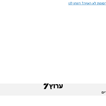
ומת לא ראויה? דווחו לנו
ים
שות
חדשות המגזר
פורומים
תגי