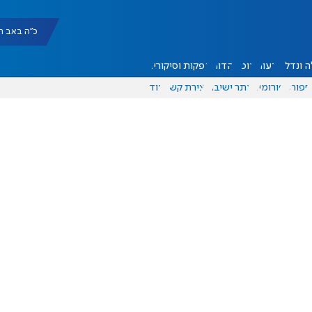
כ"ה באב תשפ"ו |
 ונדל"ן
דעות
אוכל
יהדות
הפקות וסיקורים
ספורט
פורומים
אתר ישיבה
יצירת קשר
עוד