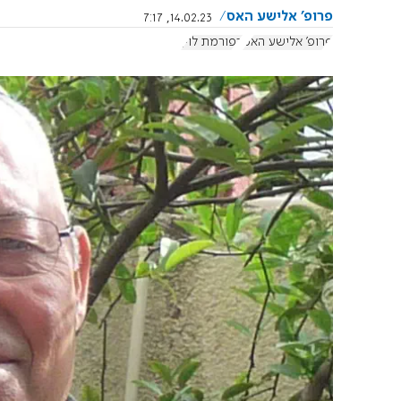
פרופ' אלישע האס
14.02.23, 7:17
פרופ' אלישע האס
רפורמת לוין