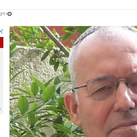
1 דקות
א