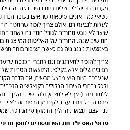
והצליח לארגן בגופים כלכליים וציבוריים רבים יו
מעבודה וטיול לירושלים ביום בהיר ונאה. הגדילו
נשיאי כמה אוניברסיטאות שהאיצו בעובדיהם ות
לעלות לגבעת רם. אולם צריך לזכור שהמטה החל
שיצר לא נובע מחרדה לגורל המדינה לאחר הח
חמישים שנה. החרדה של האליטות המיוצגות במ
באמצעות מנגנוניה גם כאשר הציבור בוחר ממשל
צריך להזכיר למארגנים וגם לחברי הכנסת שד
רם בירושלים אלא בקלפי. התוצאות הטריות של 
שנערכה היום היא מבצע מרשים, אך הדבר הקובע
ולכל נבחרי הציבור הכלולים בקואליציה הנכחית
ללמוד מהם) אך לא למצמץ ולהמשיך בהליך החק
פרטיה. כל ויתור על חלקים מן הרפורמה לא ירג
נגד עצם תוצאות ההליך הדמוקרטי המרכזי, שמס
פרופ' האס יו"ר חוג הפרופסורים לחוסן מדיני 