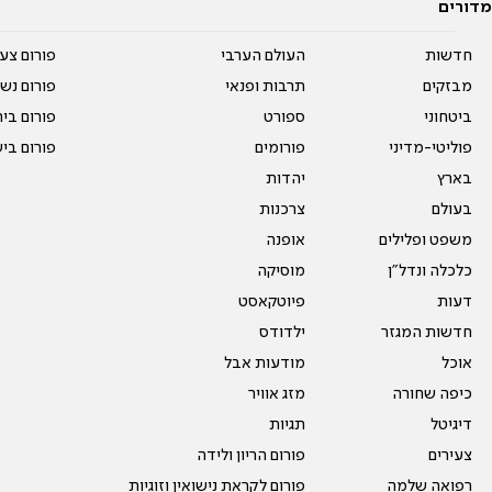
מדורים
חדשות
העולם הערבי
פורום צע
מבזקים
תרבות ופנאי
פורום נשו
ביטחוני
ספורט
פורום בי
פוליטי-מדיני
פורומים
פורום בי
בארץ
יהדות
בעולם
צרכנות
משפט ופלילים
אופנה
כלכלה ונדל"ן
מוסיקה
דעות
פיוטקאסט
חדשות המגזר
ילדודס
אוכל
מודעות אבל
כיפה שחורה
מזג אוויר
דיגיטל
תגיות
צעירים
פורום הריון ולידה
רפואה שלמה
פורום לקראת נישואין וזוגיות