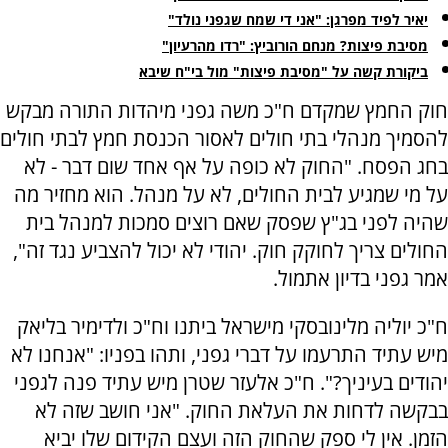
יאיר לפיד מפרגן: "אני די שמח שגפני נולד"
מסיבת פיצות? מנחם הורוביץ: "רדו מהרעיון"
ביקורת קשה על "מסיבת פיצות" מול בי"ח שיבא
חוק החמץ שמקדם ח"כ משה גפני מיהדות התורה מבקש
להסמיך מנהלי בתי חולים לאסור הכנסת חמץ לבתי חולים
בחג הפסח. "החוק לא כופה על אף אחד שום דבר - לא
על מי שמגיע לבית החולים, לא על מנהל. הוא מחזיר מה
שהיה לפני בג"ץ שפסק שאם רוצים סמכות למנהל בית
החולים צריך לחוקק חוק. יהודי לא יכול להצביע נגד זה",
אמר גפני בדיון אתמול.
ח"כ יוליה מלינובסקי מישראל ביתנו וח"כ ולדימיר בליאק
מיש עתיד התרעמו על דברי גפני, ותהו בפניו: "אנחנו לא
יהודים בעיניך?". ח"כ אלעזר שטרן מיש עתיד פנה לגפני
בבקשה לדחות את העלאת החוק. "אני חושב שזה לא
הזמן. אין לי ספק שהחוק הזה ועצם הקידום שלו יביא