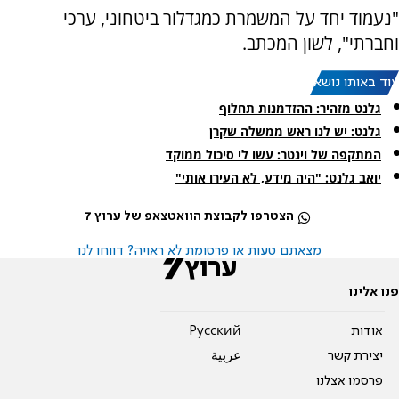
"נעמוד יחד על המשמרת כמגדלור ביטחוני, ערכי
וחברתי", לשון המכתב.
עוד באותו נושא:
גלנט מזהיר: ההזדמנות תחלוף
גלנט: יש לנו ראש ממשלה שקרן
המתקפה של וינטר: עשו לי סיכול ממוקד
יואב גלנט: "היה מידע, לא העירו אותי"
הצטרפו לקבוצת הוואטצאפ של ערוץ 7
מצאתם טעות או פרסומת לא ראויה? דווחו לנו
פנו אלינו
אודות
Pусский
יצירת קשר
عربية
פרסמו אצלנו