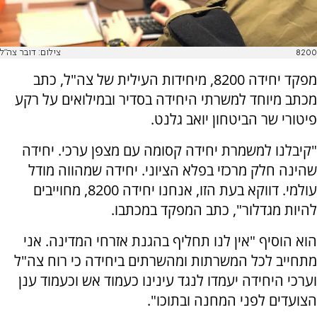
8200
צילום: דובר צה"ל
מפקד יחידה 8200, מיחידות העילית של צה"ל, כתב
מכתב מיוחד למשרתי היחידה בסדיר ובמילואים על רקע
פיטורי שר הביטחון יואב גלנט.
"קיבלנו למשמרת יחידה קסומה עם מצפן ערכי. יחידה
שהינה חלק מרכזי בפלא הציוני. יחידה שמהווה מודל
עולמי. דווקא בעת הזו, אנחנו יחידה 8200, מחוייבים
להיות מגדלור", כתב המפקד במכתבו.
הוא הוסיף "אין לנו תחליף בהגנת אזרחי המדינה. אני
מתחייב לכל המשרתות ומהשרתים ביחידה כי רוח צה"ל
וערכי היחידה יעמדו לנגד עינינו כעמוד אש וכעמוד ענן
הצועדים לפני המחנה ובתוכו".