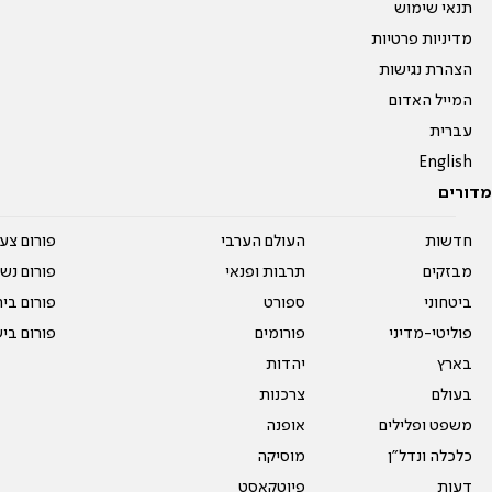
תנאי שימוש
מדיניות פרטיות
הצהרת נגישות
המייל האדום
עברית
English
מדורים
חדשות
העולם הערבי
פורום צע
מבזקים
תרבות ופנאי
פורום נשו
ביטחוני
ספורט
פורום בי
פוליטי-מדיני
פורומים
פורום בי
בארץ
יהדות
בעולם
צרכנות
משפט ופלילים
אופנה
כלכלה ונדל"ן
מוסיקה
דעות
פיוטקאסט