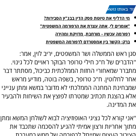
עוד באותו נושא:
מי הדליף את טיוטת פסק הדין בבג"ץ הסבירות?
"אומרים לי, אתה עצרת את הרפורמה המשפטית"
רפורמה עכשיו - מורחבת, מדויקת ומהירה
ברק: הקשר בין אמסטרדם לרפורמה המשפטית
סגן ראש הממשלה ושר המשפטים, יריב לוין, אמר:
''הדברים של ח"כ חילי טרופר הבוקר ראויים לכל גינוי.
מתברר שמאחורי החזות הממלכתית כביכול, מסתתר דבר
אחר לחלוטין. ח"כ טרופר, בשפה בוטה, מודיע מראש
שמבחינת המחנה הממלכתי לא מדובר במשא ומתן ענייני
אלא בהצגת תכתיב שמטרתו לפוצץ את השיחות ולהבעיר
את המדינה.
''אני קורא לכל נציגי האופוזיציה לבוא לשולחן המשא ומתן
מתוך אחריות ורצון אמיתי להגיע להסכמה שתכבד את
הציבור העצום שמייחל לרפורמה של ממש במערכת