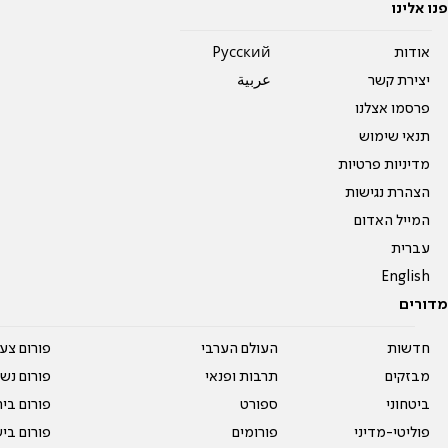
פנו אלינו
אודות
Pусский
יצירת קשר
عربية
פרסמו אצלנו
תנאי שימוש
מדיניות פרטיות
הצהרת נגישות
המייל האדום
עברית
English
מדורים
חדשות
העולם הערבי
פורום צע
מבזקים
תרבות ופנאי
פורום נשו
ביטחוני
ספורט
פורום בי
פוליטי-מדיני
פורומים
פורום בי