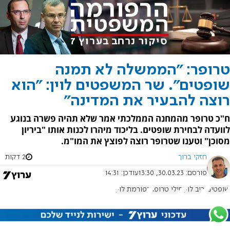
טרופר: "הממשלה לא תמנה
שופטים". שר המשפטים לוין: "הוא
רוצה להבעיר את המדינה"
ח"כ טרופר מהמחנה הממלכתי אמר שלא תהיה פשרה בנוגע
לוועדה לבחירת שופטים. בליכוד מיהרו לכנות אותו "ביריון
מסוכן" וטענו שטרופר רוצה לפוצץ את המו"מ.
חזקי ברוך
2 דקות
פורסם:
30.03.23, 13:30
עודכן:
14:31
שופטים
יריב לוין
חילי טרופר
רפורמת לוין