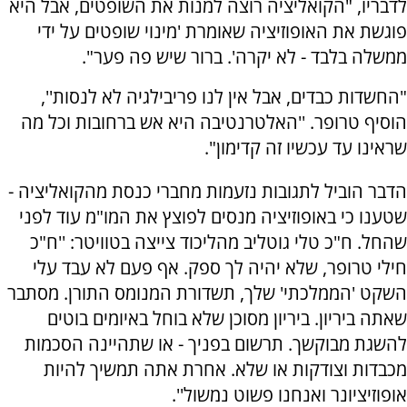
לדבריו, "הקואליציה רוצה למנות את השופטים, אבל היא
פוגשת את האופוזיציה שאומרת 'מינוי שופטים על ידי
ממשלה בלבד - לא יקרה'. ברור שיש פה פער".
"החשדות כבדים, אבל אין לנו פריבילגיה לא לנסות'',
הוסיף טרופר. ''האלטרנטיבה היא אש ברחובות וכל מה
שראינו עד עכשיו זה קדימון".
הדבר הוביל לתגובות נזעמות מחברי כנסת מהקואליציה -
שטענו כי באופוזיציה מנסים לפוצץ את המו"מ עוד לפני
שהחל. ח"כ טלי גוטליב מהליכוד צייצה בטוויטר: ''ח"כ
חילי טרופר, שלא יהיה לך ספק. אף פעם לא עבד עלי
השקט 'הממלכתי' שלך, תשדורת המנומס התורן. מסתבר
שאתה ביריון. ביריון מסוכן שלא בוחל באיומים בוטים
להשגת מבוקשך. תרשום בפניך - או שתהיינה הסכמות
מכבדות וצודקות או שלא. אחרת אתה תמשיך להיות
אופוזיציונר ואנחנו פשוט נמשול''.