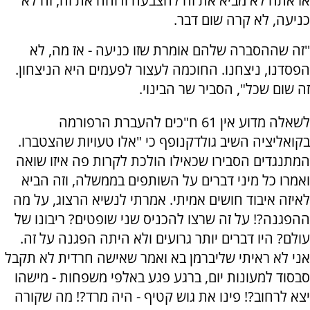
אז אתה לא מביא את זה להצבעה ודוחה את זה, זה לא
כניעה, לא קרה שום דבר.
''זה שההסברה שלהם אומרת שזו כניעה - אז מה, לא
הפסדנו, ניצחנו. החוכמה לעצור לפעמים היא הניצחון.
זה שום שכל", הסביר שר הבינוי.
לשאלה מדוע אין 61 ח"כים להעברת הרפורמה
בקואליציה השיב גולדקנופף כי "אלו טעויות שהצטברו.
המתנגדים הסבירו שכאילו הולכת לקרות פה איזו שואה
ואמרו כל מיני דברים על השותפים בממשלה, וזה הביא
לאיזה איבוד חושים אמיתי. אמרתי לנשיא הרצוג, על מה
ההפגנה?! על זה שרצו להכניס שני שופטים? ריבונו של
עולם? היו דברים יותר גרועים ולא היתה הפגנה על זה.
אני לא ראיתי שליברמן בא ואמר שאישה חרדית לא תקבל
סבסוד למעונות יום, ברגע פגע באלפי משפחות - מישהו
יצא לרחוב?! פינו את גוש קטיף - היה מרד?! מה שקורה