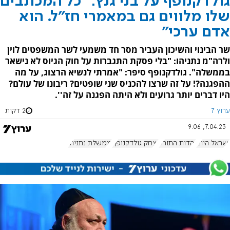
גולדקנופף על בני גנץ: "כל המכתבים
שלו מלווים גם במאמרי חז"ל. הוא
אדם ערכי"
שר הבינוי והשיכון העביר מסר חד משמעי לשר המשפטים לוין
ולרה"מ נתניהו: "בלי פסקת התגברות על חוק הגיוס לא נישאר
בממשלה". גולדקנופף סיפר: "אמרתי לנשיא הרצוג, על מה
ההפגנה?! על זה שרצו להכניס שני שופטים? ריבונו של עולם?
היו דברים יותר גרועים ולא היתה הפגנה על זה''.
ערוץ 7
2 דקות
7.04.23, 9:06
ישראל היום
יהדות התורה
יצחק גולדקנופף
ממשלת נתניהו