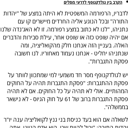
הקרב בין גולדקנופף לדרעי מסלים
לדבריו, הרפורמה המשפטית לא היתה במצע של ''יהדות
התורה'' ובכל הנוגע אליה החרדים מיישרים קו עם
נתניהו, "לנו לא כתוב במצע רפורמה. זו לא האג'נדה שלנו
אם יהיה שופט כזה או שופט אחר, עילת סבירות והדברים
האלה. בעניין הזה אנחנו חלק מהקואליציה, ומה
שנתניהו יחליט - אנחנו נעמוד מאחוריו. לנו חשובה
פסקת התגברות".
יש לגולדקנופף מסר חד משמעי למי שמתכוון לוותר על
פסקת ההתגברות: "פסקת התגברות תהיה על החוקים
המהותיים. אולי לא תהיה על כל החוקים. אם לא תהיה
פסקת התגברות ברוב של 61 על חוק הגיוס - לא נישאר
בממשלה".
לשאלה אם הוא בעד כניסת בני גנץ לקואליציה ענה יו"ר
יהדות התורה: "יכול להיות שכן, הוא אדם הגיוני, אתה