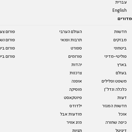
עברית
English
מדורים
חדשות
העולם הערבי
פורום צע
מבזקים
תרבות ופנאי
פורום נשו
ביטחוני
ספורט
פורום בי
פוליטי-מדיני
פורומים
פורום בי
בארץ
יהדות
בעולם
צרכנות
משפט ופלילים
אופנה
כלכלה ונדל"ן
מוסיקה
דעות
פיוטקאסט
חדשות המגזר
ילדודס
אוכל
מודעות אבל
כיפה שחורה
מזג אוויר
דיגיטל
תגיות