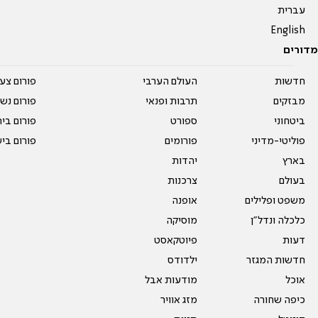
עברית
English
מדורים
חדשות
העולם הערבי
פורום צע
מבזקים
תרבות ופנאי
פורום נשו
ביטחוני
ספורט
פורום בי
פוליטי-מדיני
פורומים
פורום בי
בארץ
יהדות
בעולם
צרכנות
משפט ופלילים
אופנה
כלכלה ונדל"ן
מוסיקה
דעות
פיוטקאסט
חדשות המגזר
ילדודס
אוכל
מודעות אבל
כיפה שחורה
מזג אוויר