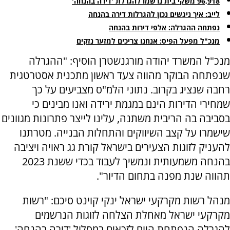
96,918 משקי בית נרשמו להגרלת 'דירה בהנחה'
לייב: איך ניגשים נכון להגרלות דירה בהנחה
נפתחה ההגרלה: אלפי דירות בהנחה
מנכ"ל מפעל הפיס: אנחנו צריכים למזער נזקים
מנכ"ל המשרד יהודה מורגנשטרן הוסיף: "ההגרלה
שנפתחה הבוקר מהווה צעד ראשון מתכנית אסטרטגית
רחבה שנציג בקרוב. נתוני הלמ"ס מצביעים על כך
שמחירי הדירות הינם במגמת ירידה ואנו מבינים כי
בסביבה בה הריבית משתנה, עלינו לייצר פתרונות מגוונים
שישמרו על קצב השיווקים והתחלות הבנייה. מטרתנו
להעניק לזוגות הצעירים בישראל קורת גג ראויה ויציבה
בהנחה משמעותית ונמשיך לעבוד בכדי ששנת 2023
תהווה שנת מפנה בתחום הדיור".
מנהל רשות מקרקעי ישראל ינקי קוינט סיכם: "רשות
מקרקעי ישראל מאחלת הצלחה לזוגות הנרשמים
להגרלה הנפתחת היום לזכאים במסלול 'דירה בהנחה'.