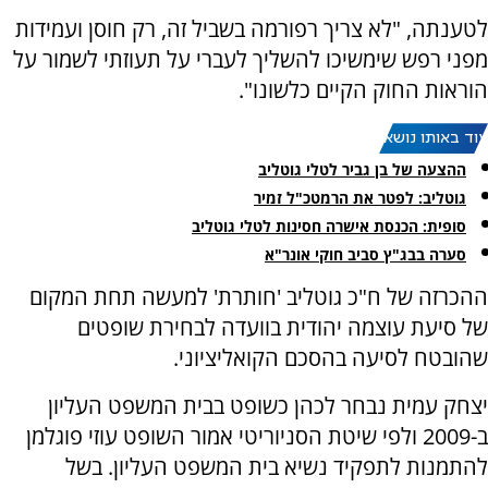
לטענתה, "לא צריך רפורמה בשביל זה, רק חוסן ועמידות
מפני רפש שימשיכו להשליך לעברי על תעוזתי לשמור על
הוראות החוק הקיים כלשונו".
עוד באותו נושא:
ההצעה של בן גביר לטלי גוטליב
גוטליב: לפטר את הרמטכ"ל זמיר
סופית: הכנסת אישרה חסינות לטלי גוטליב
סערה בבג"ץ סביב חוקי אונר"א
ההכרזה של ח"כ גוטליב 'חותרת' למעשה תחת המקום
של סיעת עוצמה יהודית בוועדה לבחירת שופטים
שהובטח לסיעה בהסכם הקואליציוני.
יצחק עמית נבחר לכהן כשופט בבית המשפט העליון
ב-2009 ולפי שיטת הסניוריטי אמור השופט עוזי פוגלמן
להתמנות לתפקיד נשיא בית המשפט העליון. בשל