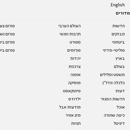
English
מדורים
חדשות
העולם הערבי
פורום צע
מבזקים
תרבות ופנאי
פורום נשו
ביטחוני
ספורט
פורום בי
פוליטי-מדיני
פורומים
פורום בי
בארץ
יהדות
בעולם
צרכנות
משפט ופלילים
אופנה
כלכלה ונדל"ן
מוסיקה
דעות
פיוטקאסט
חדשות המגזר
ילדודס
אוכל
מודעות אבל
כיפה שחורה
מזג אוויר
דיגיטל
תגיות