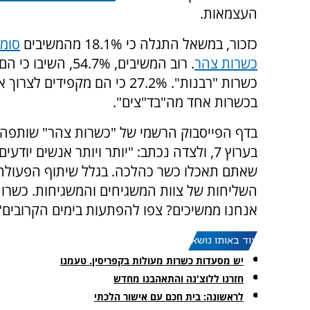
העצמאות.
כזכור, במשאל התגלה כי 18.1% מהמשיבים
סומכ
כשרות צהר
. רוב המשיבים, 54.7%, השיב
כשרות "רבנות". 27.2% כי הם מקפידים 
בכשרות אחד מה"בד"צים".
בדף הפייסבוק הרשמי של "כשרות צהר" שותפה
בערוץ 7, ולצדה נכתב: "יותר ויותר אנשים י
שאתם תאכלו כשר כהלכה. בגלל שיתוף הפעולה
השליחות של צוות המשגיחים והמשגיחות. כשרו
אנחנו ממשיכים? צפו להפתעות בימים הקרובים"
עוד באותו נושא:
יש מסעדות כשרות מעולות בקפריסין. טעמנו
חזרנו ללוצ'נה והתאהבנו מחדש
לראשונה: בית חכם עם אישור הלכתי