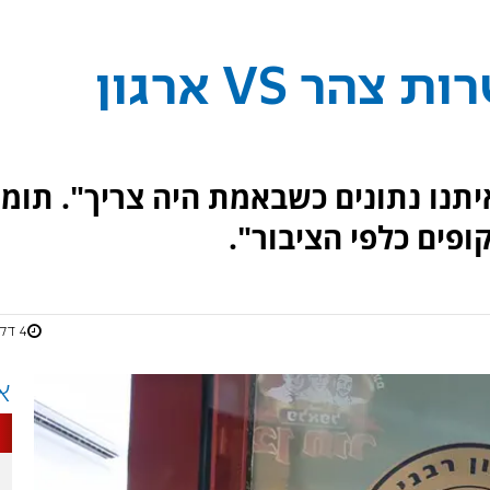
עימות פייסבוק: כשרות צהר VS ארגון
יתנו נתונים כשבאמת היה צריך". תומ
ופים כלפי הציבור".
4 דקות
א