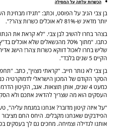
הכשרות עלתה על המסילה
בן צבי הגיב על הפוסט, וכתב: "תגידו מבחינת הע
יותר מדאיג ש-81% לא אוכלים כשרות צהר?".
בצהר בחרו להשיב לבן צבי. "לא קראת את הנתוני
כתבו. "מתוך 70% מהנשאלים שלא אוכלים ב
שליש בחרו לאכול דווקא כשרות צהר! הישג אדיר
הקיים 5 שנים בלבד".
בן צבי לא נותר חייב. "קראתי מצוין", כתב. "תחפ
הסקר הקודם של המכון הישראלי לדמוקרטיה כמד
כמעט 4 שנים, אותן תוצאות. אגב, הקיטון הדר
העסקים הוא מה שצריך להדאיג אתכם ולא הסקר
"על איזה קיטון מדובר? אנחנו במגמת עליה", טע
הפידבקים שאנחנו מקבלים. היחס החם מציבור ה
אותנו לגדילה וצמיחה. מחכים גם לך בעסקים בפי