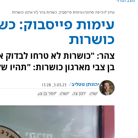
מצב תורני
ערוץ 7
כיפה סרוגה
עימות פייסבוק: כשרות צהר VS ארגון כושרות
כושרות
צהר: "כושרות לא טרחו לבדוק א
בן צבי מארגון כושרות: "תהיו שק
יהונתן גוטליב
3.05.23, 13:28
כשרות
ארגון צהר
כושרות
תומר בן צבי