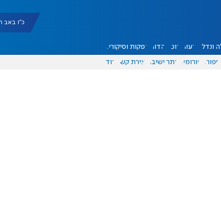
כ"ו באב תשפ"ו |
 ונדל"ן
דעות
אוכל
יהדות
הפקות וסיקורים
ספורט
פורומים
אתר ישיבה
יצירת קשר
עוד