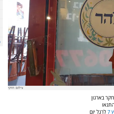
צילום: חזקי
חקר בארגון
התגאו
7
לרגל יום