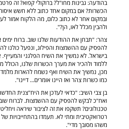
בהודעה: גבינות מחו"ל? ברוקולי קפוא? זה פרטמ
הכשרות? אם במקום אחד כתוב ללא חשש איסור
ובמקום אחר לא כתוב כלום, מה הלקוח אמור לע
ולהבין מכלל לאו, הן?".
צהר: "תבחן את ההודעות שלנו שוב. ברוח ימים א
להפסיק עם ההשמצות והפילוג, ונפעל כולנו לה
בישראל. לא נמשיך את השיח הפלגני והמעייף. א
ללמוד ולהכיר את מערך הכשרות שלנו, הכולל מע
מכן, נמשיך את השיח ואף נשמח להארות מלמדות.
כמו כשרות צהר ואז היינו אומרים... דיינו".
בן צבי השיב: "כדאי לעדכן את היח"צנית החדש
ואח"כ לבקש להפסיק עם ההשמצות. לברוח שוב 
טכנולוגים? תשקפו את זה לציבור שיראה ויחליט
רטרואקטיבית ומתי לא. תעמדו בהתחייבויות של 
משהו מסובך מדי".