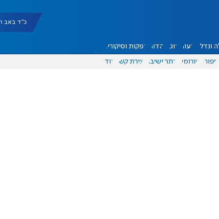
כ"ד באב תשפ"ו |
 ונדל"ן
דעות
אוכל
יהדות
הפקות וסיקורים
ספורט
פורומים
אתר ישיבה
יצירת קשר
עוד