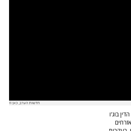
חדשות הערב, כאן 11
ין בוג'ו
זרחים
. בעקבות