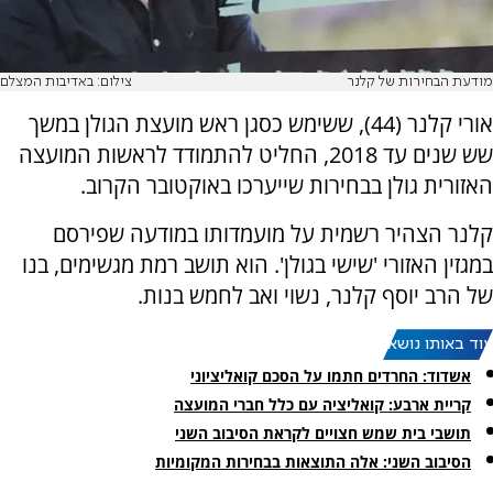
מודעת הבחירות של קלנר
צילום: באדיבות המצלם
אורי קלנר (44), ששימש כסגן ראש מועצת הגולן במשך
שש שנים עד 2018, החליט להתמודד לראשות המועצה
האזורית גולן בבחירות שייערכו באוקטובר הקרוב.
קלנר הצהיר רשמית על מועמדותו במודעה שפירסם
במגזין האזורי 'שישי בגולן'. הוא תושב רמת מגשימים, בנו
של הרב יוסף קלנר, נשוי ואב לחמש בנות.
עוד באותו נושא:
אשדוד: החרדים חתמו על הסכם קואליציוני
קריית ארבע: קואליציה עם כלל חברי המועצה
תושבי בית שמש חצויים לקראת הסיבוב השני
הסיבוב השני: אלה התוצאות בבחירות המקומיות