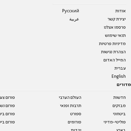
אודות
Pусский
יצירת קשר
عربية
פרסמו אצלנו
תנאי שימוש
מדיניות פרטיות
הצהרת נגישות
המייל האדום
עברית
English
מדורים
חדשות
העולם הערבי
פורום צע
מבזקים
תרבות ופנאי
פורום נשו
ביטחוני
ספורט
פורום בי
פוליטי-מדיני
פורומים
פורום בי
בארץ
יהדות