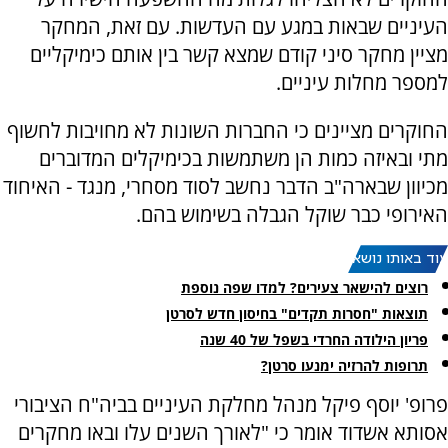
העיניים שבאות במגע עם העדשות. עם זאת, המחקר
מציין מחקר סיני קודם שמצא קשר בין אותם כימיקליים
למספר מחלות עיניים.
החוקרים מציינים כי החברות השונות לא מחויבות לחשוף
מתי ובאיזה כמות הן משתמשות בכימיקלים המדוברים
מכיוון שבארה"ב הדבר נחשב לסוד מסחרי, מנגד - האיחוד
האירופי כבר שוקל הגבלה בשימוש בהם.
עוד באותו נושא:
רוצים להישאר צעירים? למדו שפה נוספת
תוצאות "חסרות תקדים" בחיסון חדש לסרטן
פריון הילודה החרדי בשפל של 40 שנה
תרופות להרזיה ימנעו סרטן?
פרופ' יוסף פיקל מנהל מחלקת העיניים בביה"ח הציבורי
אסותא אשדוד אומר כי "לאורך השנים עלו ובאו מחקרים