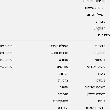
מדיניות פרטיות
הצהרת נגישות
המייל האדום
עברית
English
מדורים
חדשות
העולם הערבי
פורום צע
מבזקים
תרבות ופנאי
פורום נשו
ביטחוני
ספורט
פורום בי
פוליטי-מדיני
פורומים
פורום בי
בארץ
יהדות
בעולם
צרכנות
משפט ופלילים
אופנה
כלכלה ונדל"ן
מוסיקה
דעות
פיוטקאסט
חדשות המגזר
ילדודס