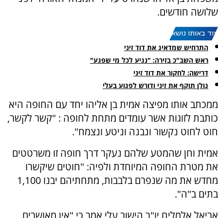
שלושה חודשים.
עוד באותו נושא:
התרחיש שמדאיג את דוד זיני
ראש השב"כ בזירה: "נגיע לכל מי שפגע"
דרישה: לחקור את דוד זיני
גולן תוקף את זיני ודורש לפגוע בעלי
ממכתב אותו מפיצה אמית בן אליהו יחד עם החופה היא
כותבת לזוגות אשר עומדים מתחת לחופה : "קשר לקשר,
חוט לחוט נקשור ונבנה וניטע ונצמח".
אמית וחן שהמטע שלהם נעקר דרך חופה זו משרטטים
את מטרת החופה המיוחדת ולפיה: "חוטים שיקשרו
מחדש את מה שנפרם בלבבות, מתחתיהם יבנו 1,100
בתים ב"ה".
אריאל אלמליח יו"ר הישוב עלי אמר כי "אין מאושרים