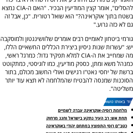
להסלים", אומר קצין המודיעין הבכיר. "האם ה-CIA נמצא
בשטח בתוך אוקראינה?" הוא שואל רטורית. "כן, אבל זה
גם לא כזה גרוע."
גורמי ביטחון לאומיים רבים אומרים שלוושינגטון ולמוסקבה
יש: "עשרות שנות ניסיון ביצירת הכללים החשאיים הללו,
מה שמחייב את ה-CIA למלא תפקיד גדול: כמרגל ראשי,
כמנהל משא ומתן, כספק מודיעין, כמו לוגיסטי, כמתקוטט
ברשת של יחסי נאט"ו רגישים ואולי החשוב מכולם, בתור
הסוכנות שמנסה להבטיח שהמלחמה לא תצא עוד יותר
משליטה".
עוד באותו נושא:
מלחמת רוסיה-אוקראינה עברה לשמיים
תחת אש: רב העיר נתקע בישראל וחגג מרחוק
כטב"ם רוסי התפוצץ במתחם יהודי באוקראינה