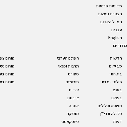
מדיניות פרטיות
הצהרת נגישות
המייל האדום
עברית
English
מדורים
חדשות
העולם הערבי
פורום צע
מבזקים
תרבות ופנאי
פורום נשו
ביטחוני
ספורט
פורום בי
פוליטי-מדיני
פורומים
פורום בי
בארץ
יהדות
בעולם
צרכנות
משפט ופלילים
אופנה
כלכלה ונדל"ן
מוסיקה
דעות
פיוטקאסט