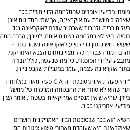
הילד שאומץ כתינוק באוקראינה חגג בר מצווה
מומחי מודיעין אומרים שהמלחמה הזו ייחודית בכך
שארה"ב מיושרת עם אוקראינה, אך שתי המדינות אינן
בעלות ברית. ולמרות שארה"ב עוזרת לאוקראינה נגד
רוסיה, היא לא במלחמה רשמית איתם. לפיכך, הרבה ממה
שעושה וושינגטון כדי לסייע לאוקראינה נשמר בסוד -
והרבה ממה שבדרך כלל מצוי בתחום הצבא האמריקני,
מתבצע על ידי הסוכנות. כל מה שנעשה, כולל עבודה
בתוך אוקראינה עצמה, עומד במגבלות שקבע ביידן.
"זוהי פעולת איזון מסובכת - ה-CIA פעיל מאוד במלחמה
תוך שהוא לא סותר את ההבטחה המרכזית של ממשל
ביידן, שהיא ש'אין מגפיים אמריקאיות' בשטח", אומר קצין
מודיעין אמריקני בכיר.
השיא הוא בכך שבסוכנות הביון האמריקנית חושדים
שאוקראינה היא שעומדת מאחורי פיצוץ צינורות הגז