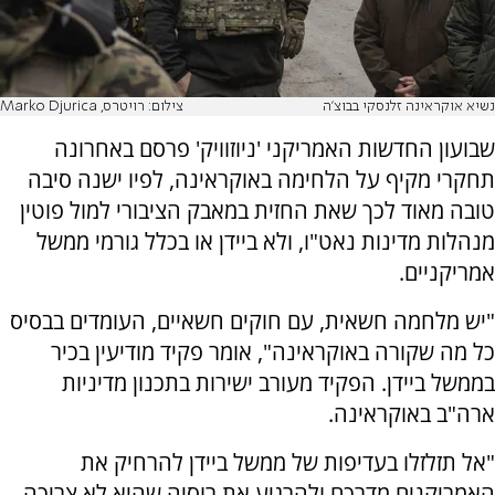
נשיא אוקראינה זלנסקי בבוצ'ה
צילום: רויטרס, Marko Djurica
שבועון החדשות האמריקני 'ניוזוויק' פרסם באחרונה
תחקרי מקיף על הלחימה באוקראינה, לפיו ישנה סיבה
טובה מאוד לכך שאת החזית במאבק הציבורי למול פוטין
מנהלות מדינות נאט"ו, ולא ביידן או בכלל גורמי ממשל
אמריקניים.
"יש מלחמה חשאית, עם חוקים חשאיים, העומדים בבסיס
כל מה שקורה באוקראינה", אומר פקיד מודיעין בכיר
בממשל ביידן. הפקיד מעורב ישירות בתכנון מדיניות
ארה"ב באוקראינה.
"אל תזלזלו בעדיפות של ממשל ביידן להרחיק את
האמריקנים מדרכם ולהרגיע את רוסיה שהיא לא צריכה