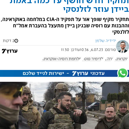
תחקיר חדש חושף עד כמה באמת
ביידן עוזר לזלנסקי
תחקיר מקיף שופך אור על תפקיד ה-CIA במלחמה באוקראינה,
וההבנות עם רוסיה שבגינן ביידן מתעצל בהעברת אמל"ח
לזלנסקי
ידידיה שלמן
2 דקות
פורסם:
6.07.23, 10:36
עודכן:
11:50
אוקראינה
ארה"ב
ולדימיר פוטין
מלחמת רוסיה-אוקראינה