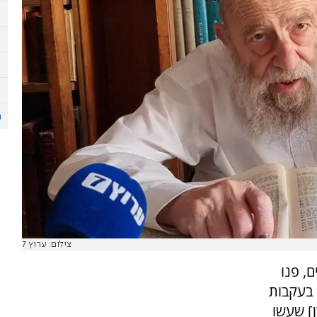
צילום: ערוץ 7
, פנו
 בעקבות
] שעשו