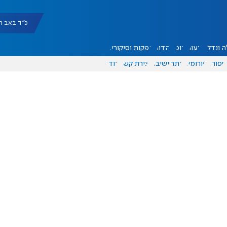
כ"ד באב תשפ"ו |
 ונדל"ן
דעות
אוכל
יהדות
הפקות וסיקורים
ספורט
פורומים
אתר ישיבה
יצירת קשר
עוד