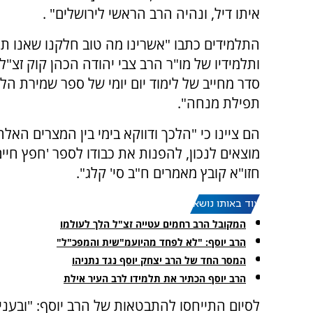
איתו דיל, ונהיה הרב הראשי לירושלים" .
התלמידים כתבו "אשרינו מה טוב חלקנו שאנו תל
ותלמידיו של מו"ר הרב צבי יהודה הכהן קוק זצ"ל
סדר מחייב של לימוד יום יומי של ספר שמירת הלש
תפילת מנחה".
הם ציינו כי "הלכך ודווקא בימי בין המצרים האלה
מוצאים לנכון, להפנות את כבודו לספר 'חפץ חיים'
חזו"א קובץ מאמרים ח"ב סי' קלג".
עוד באותו נושא:
המקובל הרב רחמים עטייה זצ"ל הלך לעולמו
הרב יוסף: "לא לפחד מהיועמ"שית והמפכ"ל"
המסר החד של הרב יצחק יוסף נגד נתניהו
הרב יוסף הכתיר את תלמידו לרב העיר אילת
לסיום התייחסו להתבטאות של הרב יוסף: "ובעניי