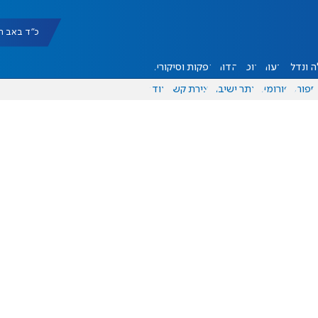
כ"ד באב תשפ"ו |
 ונדל"ן
דעות
אוכל
יהדות
הפקות וסיקורים
ספורט
פורומים
אתר ישיבה
יצירת קשר
עוד