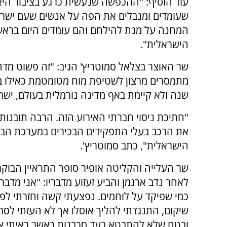
עוד הוסיף: "ההכפשה שנעשית כרגע בציבור היא 
שעומדים ומנבלים את הפה על אנשים שעם ישראל
המחנה על מנת להילחם והם עומדים היום ברא
הישראלית".
שר האוצר בצלאל סמוטריץ' הגיב: "זה פשוט מדה
שנה ולא קיימת באף מדינה נורמלית בעולם, ישר
"חתיכת ניסוי חברתי האירוע הזה. הרבה תובנות 
את הרכב בעלי התפקידים הבכירים במערכת הבי
הישראלית", כתב סמוטריץ'.
שר העלייה והקליטה אופיר סופר התראיין הבוקר
לאחר נדב ארגמן והביע זעזוע מדבריו: "אני מדבר 
כמי שפיקד על לוחמים. נפצעתי קשה וחזרתי לפ
שיקום, התנגדתי להליך אוסלו אך לא העזתי לס
ובטח שלא להתבטא בעד סרבנות כאשר ראיתי א