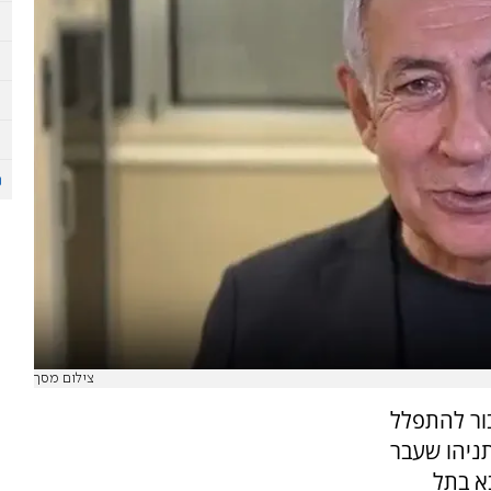
צילום מסך
בור להתפלל
ניהו שעבר
א בתל