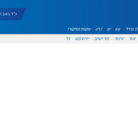
כ"ד באב תשפ"ו |
 ונדל"ן
דעות
אוכל
יהדות
הפקות וסיקורים
ספורט
פורומים
אתר ישיבה
יצירת קשר
עוד