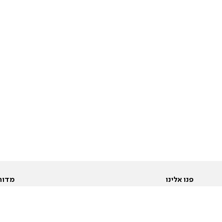
פנו אלינו
מדור
אודות
Pусский
חד
יצירת קשר
عربية
מב