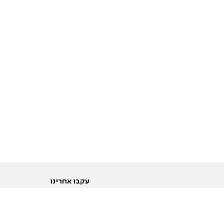
עקבו אחרינו
ות
טוויטר
ם הריון ולידה
פייסבוק