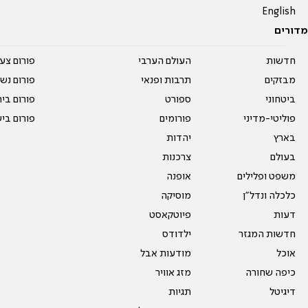
English
מדורים
חדשות
העולם הערבי
פורום צע
מבזקים
תרבות ופנאי
פורום נשו
ביטחוני
ספורט
פורום בי
פוליטי-מדיני
פורומים
פורום בי
בארץ
יהדות
בעולם
צרכנות
משפט ופלילים
אופנה
כלכלה ונדל"ן
מוסיקה
דעות
פיוטקאסט
חדשות המגזר
ילדודס
אוכל
מודעות אבל
כיפה שחורה
מזג אוויר
דיגיטל
תגיות