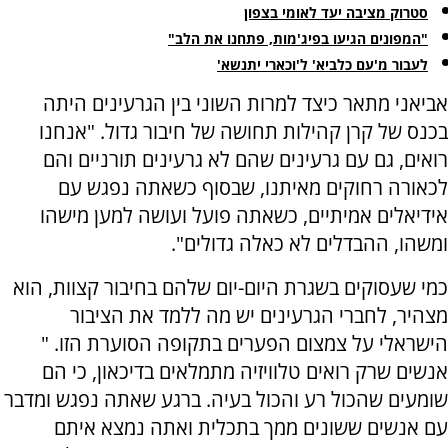
סטרוק מציבה יעד לאומי בצפון
"המפונים הגיעו בפיג'מות, פתחנו את הלב"
לעבור מ'עם כלביא' ל'וכארי יתנשא'
אביאני מתאר כיצד למרות השוני בין הגרעינים היתה
בכנס של קרן קהילות תחושה של חיבור גדול. "אנחנו
רואים, גם עם גרעינים שהם לא גרעינים תורניים והם
לכאורה רחוקים מאיתנו, שבסוף כשאתה נפגש עם
אידיאלים אמיתיים, כשאתה פועל ועושה למען מישהו
ומשהו, ההבדלים לא כאלה גדולים".
כמי שעסוקים בשגרת היום-יום שלהם בחיבור קצוות, הוא
מצהיר, לחברי הגרעינים יש מה ללמד את הציבור
הישראלי על צמצום הפערים בתקופה הסוערת הזו. "
אנשים שרק רואים טלוויזיה מתמלאים בדיכאון, כי הם
שומעים שהכול רע והכול בעיה. ברגע שאתה נפגש ומדבר
עם אנשים ששונים ממך בתכלית ואתה נמצא איתם