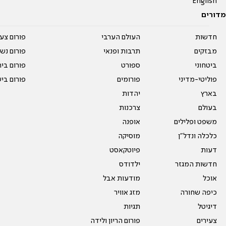
English
מדורים
חדשות
העולם הערבי
פורום צע
מבזקים
תרבות ופנאי
פורום נשו
ביטחוני
ספורט
פורום בי
פוליטי-מדיני
פורומים
פורום בי
בארץ
יהדות
בעולם
צרכנות
משפט ופלילים
אופנה
כלכלה ונדל"ן
מוסיקה
דעות
פיוטקאסט
חדשות המגזר
ילדודס
אוכל
מודעות אבל
כיפה שחורה
מזג אוויר
דיגיטל
תגיות
צעירים
פורום הריון ולידה