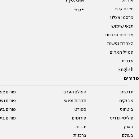
אודות
Pусский
יצירת קשר
عربية
פרסמו אצלנו
תנאי שימוש
מדיניות פרטיות
הצהרת נגישות
המייל האדום
עברית
English
מדורים
חדשות
העולם הערבי
פורום צע
מבזקים
תרבות ופנאי
פורום נשו
ביטחוני
ספורט
פורום בי
פוליטי-מדיני
פורומים
פורום בי
בארץ
יהדות
בעולם
צרכנות