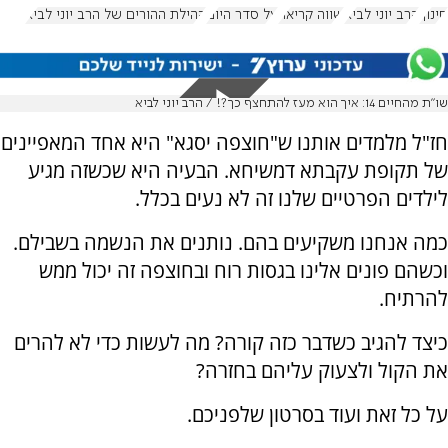
חינוך
הרב יוני לביא
שווה קריאה
על סדר היום
קהילת ההורים של הרב יוני לביא
שו"ת מהחיים 14: איך הוא מעז להתחצף כך?! / הרב יוני לביא
חז"ל מלמדים אותנו ש"חוצפה יסגא" היא אחד המאפיינים
של תקופת עקבתא דמשיחא. הבעיה היא שכשזה מגיע
לילדים הפרטיים שלנו זה לא נעים בכלל.
כמה אנחנו משקיעים בהם. נותנים את הנשמה בשבילם.
וכשהם פונים אלינו בגסות רוח ובחוצפה זה יכול ממש
להרתיח.
כיצד להגיב כשדבר כזה קורה? מה לעשות כדי לא להרים
את הקול ולצעוק עליהם בחזרה?
על כל זאת ועוד בסרטון שלפניכם.