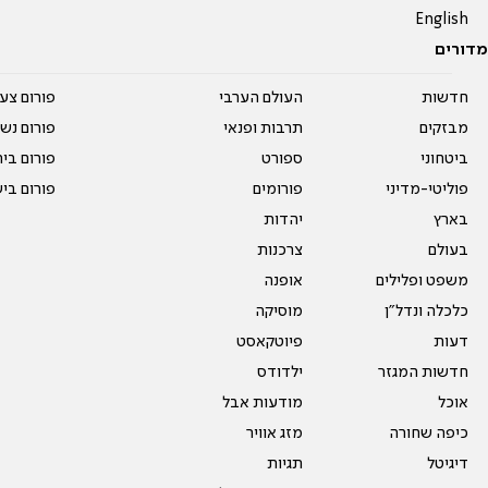
English
מדורים
חדשות
העולם הערבי
פורום צע
מבזקים
תרבות ופנאי
פורום נשו
ביטחוני
ספורט
פורום בי
פוליטי-מדיני
פורומים
פורום בי
בארץ
יהדות
בעולם
צרכנות
משפט ופלילים
אופנה
כלכלה ונדל"ן
מוסיקה
דעות
פיוטקאסט
חדשות המגזר
ילדודס
אוכל
מודעות אבל
כיפה שחורה
מזג אוויר
דיגיטל
תגיות