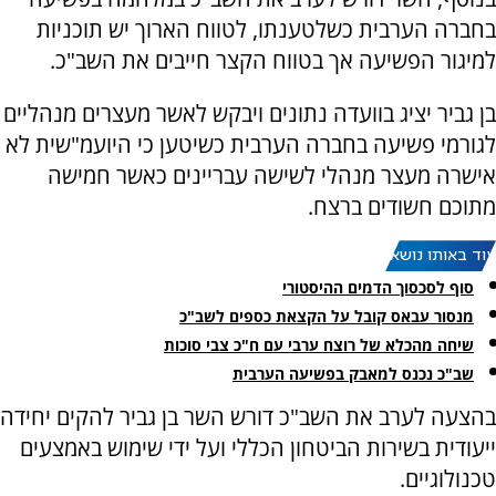
בחברה הערבית כשלטענתו, לטווח הארוך יש תוכניות
למיגור הפשיעה אך בטווח הקצר חייבים את השב"כ.
בן גביר יציג בוועדה נתונים ויבקש לאשר מעצרים מנהליים
לגורמי פשיעה בחברה הערבית כשיטען כי היועמ"שית לא
אישרה מעצר מנהלי לשישה עבריינים כאשר חמישה
מתוכם חשודים ברצח.
עוד באותו נושא:
סוף לסכסוך הדמים ההיסטורי
מנסור עבאס קובל על הקצאת כספים לשב"כ
שיחה מהכלא של רוצח ערבי עם ח"כ צבי סוכות
שב"כ נכנס למאבק בפשיעה הערבית
בהצעה לערב את השב"כ דורש השר בן גביר להקים יחידה
ייעודית בשירות הביטחון הכללי ועל ידי שימוש באמצעים
טכנולוגיים.