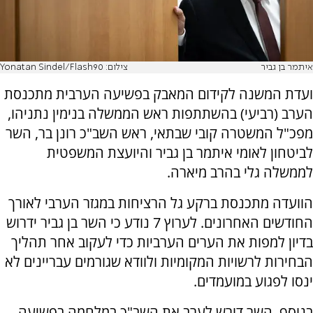
איתמר בן גביר
צילום: Yonatan Sindel/Flash90
ועדת המשנה לקידום המאבק בפשיעה הערבית מתכנסת
הערב (רביעי) בהשתתפות ראש הממשלה בנימין נתניהו,
מפכ"ל המשטרה קובי שבתאי, ראש השב"כ רונן בר, השר
לביטחון לאומי איתמר בן גביר והיועצת המשפטית
לממשלה גלי בהרב מיארה.
הוועדה מתכנסת ברקע גל הרציחות במגזר הערבי לאורך
החודשים האחרונים. לערוץ 7 נודע כי השר בן גביר ידרוש
בדיון למפות את הערים הערביות כדי לעקוב אחר תהליך
הבחירות לרשויות המקומיות ולוודא שגורמים עבריינים לא
ינסו לפגוע במועמדים.
בנוסף, השר דורש לערב את השב"כ במלחמה בפשיעה