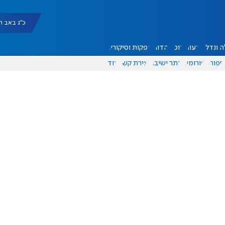
כ"ג באב תשפ"ו |
 ונדל"ן
דעות
אוכל
יהדות
הפקות וסיקורים
ספורט
פורומים
אתר ישיבה
יצירת קשר
עוד