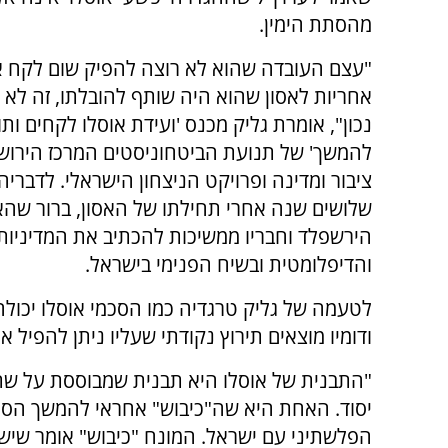
מהסתת הימין.
"עצם העובדה שהוא לא רוצה להפיק שום לקח 
אחריות לאסון שהוא היה שותף להובלתו, זה לא 
נכון", אומרת גליק מכנס 'ועידת אוסלו לקחים ותו
להמשך' של תנועת הביטחוניסטים המרכז הירושל
ציבור ומדינה ופרויקט הניצחון הישראלי. לדבריה 
שלושים שנה אחרי תחילתו של האסון, ברור שהאס
הירשפלד וחבריו ממשיכות להכתיב את המדיניו
והדיפלומטית ובשיח הפנימי בישראל.
לטעמה של גליק טרגדיה כמו הסכמי אוסלו יכול
ודומיו מוצאים תירוץ נקודתי שעליו ניתן להפיל
"התבנית של אוסלו היא תבנית שמבוססת על שת
יסוד. האחת היא שה"כיבוש" אחראי להמשך הסכ
הפלשתיני עם ישראל. המונח "כיבוש" אומר שיש