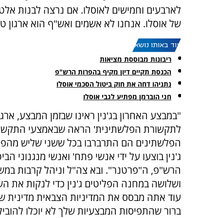
לארבעים וחמישים לאוסלו. אם נרצה לבנות אל
של אוסלו. אנחנו לא אשמים ואש"ף הוא ארגון טר
עוד באותו נושא:
ריבונות מבוססת מציאות
הכנסת תקיים דיון מקיף בהפרות הרש"פ
נתניהו דחה את חוק ביטול הסכמי אוסלו
חגי הוברמן מפתיע לגבי אוסלו
"במבצע האחרון בג'נין ראינו שבזמן המבצע, ארגו
לתקשורת הפלשתינית' הראה שבאמצעי התקשו
הפלשתינים הם התרברבו בכל ששני שליש מהפיג
ג'נין בוצעו על ידי אנשי פתח' ואנשי מנגנוני הבי
הרש"פ, ה"פרטנר". ובא צה"ל וניהל קרבות במשך
ושלושה במחנה הפליטים ג'נין כדי לנקות את ה
עוד אתה מבסס את המדיניות הצבאית מדינית של
ברור שהתפיסות המבצעיות שלך לא יוכלו להוביל