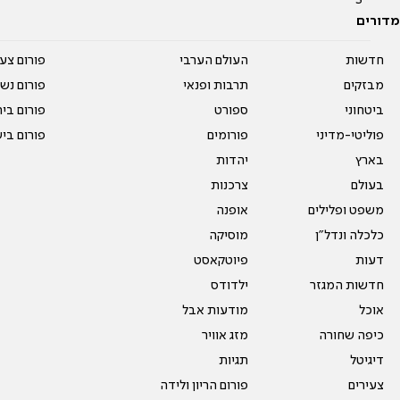
מדורים
חדשות
העולם הערבי
פורום צע
מבזקים
תרבות ופנאי
פורום נשו
ביטחוני
ספורט
פורום בי
פוליטי-מדיני
פורומים
פורום בי
בארץ
יהדות
בעולם
צרכנות
משפט ופלילים
אופנה
כלכלה ונדל"ן
מוסיקה
דעות
פיוטקאסט
חדשות המגזר
ילדודס
אוכל
מודעות אבל
כיפה שחורה
מזג אוויר
דיגיטל
תגיות
צעירים
פורום הריון ולידה