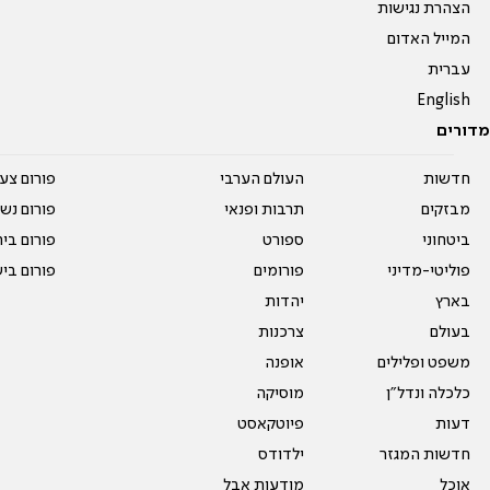
הצהרת נגישות
המייל האדום
עברית
English
מדורים
חדשות
העולם הערבי
פורום צע
מבזקים
תרבות ופנאי
פורום נשו
ביטחוני
ספורט
פורום בי
פוליטי-מדיני
פורומים
פורום בי
בארץ
יהדות
בעולם
צרכנות
משפט ופלילים
אופנה
כלכלה ונדל"ן
מוסיקה
דעות
פיוטקאסט
חדשות המגזר
ילדודס
אוכל
מודעות אבל