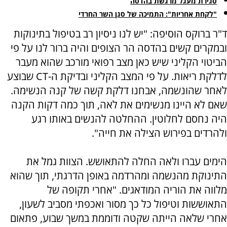
סגירת מעגל מרגשת בהדסה
"לקחת אחריות": התמיכה של סגן השר החרדי
ד"ר ברוקס הוסיפה: "יש לנו ניסיון רב בטיפול בתינוקות
ובמקרים קשים בהדסה הר הצופים והיה ברור לנו על פי
הביטוי הקליני שיש כאן מצב רפואי מורכב שהוא מעבר
לדלקת ריאות. על פי המצב הקליני ובדיקת ה-CT שבוצע
לאחר שהונשמה, אבחנו דלקת קשה של קנה הנשימה.
שאם לא היינו מנשימים את לאה, תוך כמה דקות הקנה
היה נחסם לחלוטין. ההחלטה להנשים באותו רגע
ולהרדים בפירוש הצילה את חייה".
הימים עברו ולאה החלה להתאושש. הצוות גמל את
התינוקת מהנשמה ומהרדמה באופן הדרגתי, תוך שהוא
מלווה את הוריה המודאגים. "אחרי תקופה של
התאוששות וטיפול כל כך מסור ואכפתי מסביב לשעון,
אחרי שלאה הייתה שקטה ודוממת במשך שבוע, פתאום