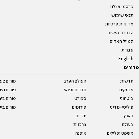
פרסמו אצלנו
תנאי שימוש
מדיניות פרטיות
הצהרת נגישות
המייל האדום
עברית
English
מדורים
חדשות
העולם הערבי
פורום צע
מבזקים
תרבות ופנאי
פורום נשו
ביטחוני
ספורט
פורום בי
פוליטי-מדיני
פורומים
פורום בי
בארץ
יהדות
בעולם
צרכנות
משפט ופלילים
אופנה