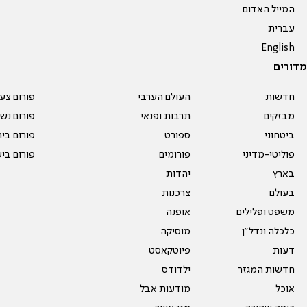
המייל האדום
עברית
English
מדורים
חדשות
העולם הערבי
פורום צע
מבזקים
תרבות ופנאי
פורום נשו
ביטחוני
ספורט
פורום בי
פוליטי-מדיני
פורומים
פורום בי
בארץ
יהדות
בעולם
צרכנות
משפט ופלילים
אופנה
כלכלה ונדל"ן
מוסיקה
דעות
פיוטקאסט
חדשות המגזר
ילדודס
אוכל
מודעות אבל