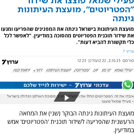
פעילי שמאל פוצצו את שידור
"הפטריוטים", מועצת העיתונות
גינתה
מועצת העיתונות בישראל גינתה את המפגינים שהפריעו ומנעו
את שידור תוכנית הפטריוטים מהסוכה במודיעין. "לאפשר לכל
כלי תקשורת להביא דעות".
ערוץ 7
פורסם:
2.10.23, 12:22
עודכן:
12:23
פעילי שמאל
ינון מגל
סוכה
הפטריוטים
מועצת העיתונות
ערוץ 14
מחאת קפלן
איבדו את זה: הפטריוטים החלו את המשדר החגיגי מסוכת האולפן הגדולה בישראל
- פעילי שמאל פוצצו
מועצת העיתונות גינתה הבוקר (שני) את המחאה
הרעשנית שהפריעה לשידור תוכנית 'הפטריוטים' אמש
במודיעין.