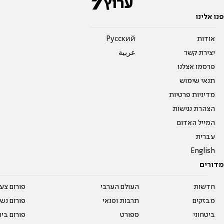
פנו אלינו
אודות
Pусский
יצירת קשר
عربية
פרסמו אצלנו
תנאי שימוש
מדיניות פרטיות
הצהרת נגישות
המייל האדום
עברית
English
מדורים
חדשות
העולם הערבי
פורום צע
מבזקים
תרבות ופנאי
פורום נשו
ביטחוני
ספורט
פורום בי