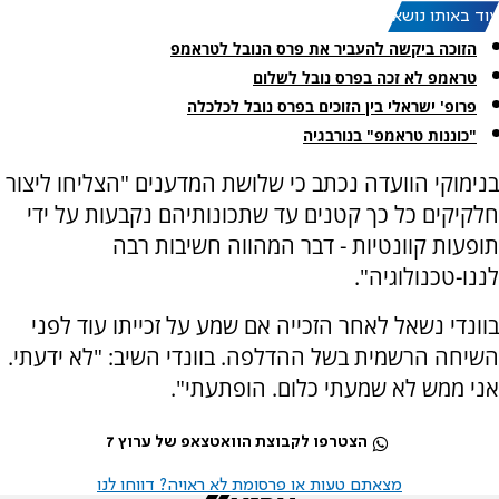
עוד באותו נושא:
הזוכה ביקשה להעביר את פרס הנובל לטראמפ
טראמפ לא זכה בפרס נובל לשלום
פרופ' ישראלי בין הזוכים בפרס נובל לכלכלה
"כוננות טראמפ" בנורבגיה
בנימוקי הוועדה נכתב כי שלושת המדענים "הצליחו ליצור
חלקיקים כל כך קטנים עד שתכונותיהם נקבעות על ידי
תופעות קוונטיות - דבר המהווה חשיבות רבה
לננו-טכנולוגיה".
בוונדי נשאל לאחר הזכייה אם שמע על זכייתו עוד לפני
השיחה הרשמית בשל ההדלפה. בוונדי השיב: "לא ידעתי.
אני ממש לא שמעתי כלום. הופתעתי".
הצטרפו לקבוצת הוואטצאפ של ערוץ 7
מצאתם טעות או פרסומת לא ראויה? דווחו לנו