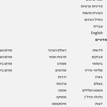
מדיניות פרטיות
הצהרת נגישות
המייל האדום
עברית
English
מדורים
חדשות
העולם הערבי
פורום צע
מבזקים
תרבות ופנאי
פורום נשו
ביטחוני
ספורט
פורום בי
פוליטי-מדיני
פורומים
פורום בי
בארץ
יהדות
בעולם
צרכנות
משפט ופלילים
אופנה
כלכלה ונדל"ן
מוסיקה
דעות
פיוטקאסט