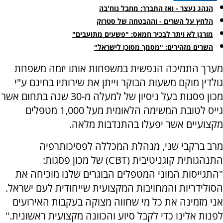
הנהג נעצר - ואז התברר: מחבל נוח'בה
הלחץ על השרים - וההבטחה של סטרוק
מורגן לא ויתר לבכיר חמאס: "פשעים מתועבים"
השרים מזהירים: "מסמך מסוכן לישראל"
מערך התמיכה הנפשית במשפחות אותו יזמה משפחת
גולדין מוקם משעות הבוקר וייתן את שירותיו בחינם ע"י
מכון פסגות בעל ניסיון של למעלה מ-30 שנה בתחום אשר
גייס לטובת המשימה הלאומית מעל 1,000 מטפלים
מקצועיים אשר יפעלו בהתנדבות מלאה.
מרב ברקבי שני, מנהלת המכללה לפסיכותרפיה
התנהגותית קוגניטיבית (CBT) של מכון פסגות:
"התגייסות המוני המטפלים הבוגרים שלנו מוכיחה את
הסולידריות והמחויבות המקצועית שייחודית לעם ישראל.
אני מזמינה את כל מי שחווה מצוקה בעקבות האירועים
לפנות אלינו כדי לקבל סיוע והכוונה מקצועית ראשונית."